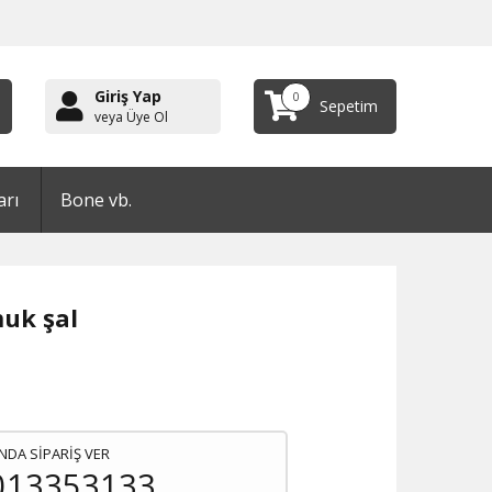
Giriş Yap
0
Sepetim
veya Üye Ol
arı
Bone vb.
uk şal
NDA SİPARİŞ VER
013353133