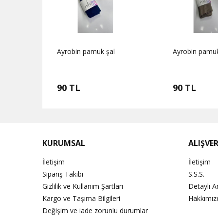
Ayrobin pamuk şal
Ayrobin pamuk
90 TL
90 TL
KURUMSAL
ALIŞVER
İletişim
İletişim
Sipariş Takibi
S.S.S.
Gizlilik ve Kullanım Şartları
Detaylı 
Kargo ve Taşıma Bilgileri
Hakkımız
Değişim ve iade zorunlu durumlar