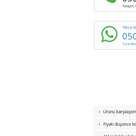
Tıklayın,
TIKLA 
05
7x24 What
·
Ürünü karşılaştı
·
Fiyatı düşünce bil