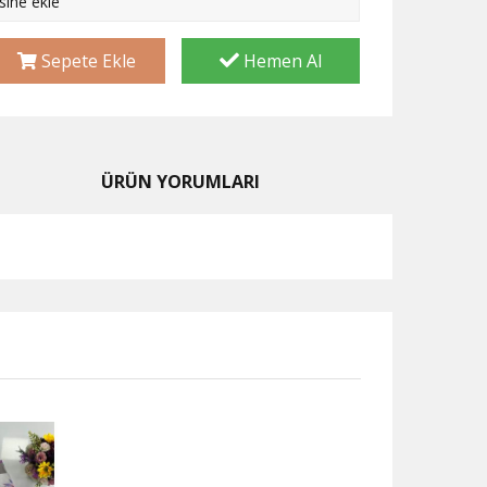
esine ekle
Sepete Ekle
Hemen Al
ÜRÜN YORUMLARI