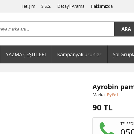
İletişim
S.S.S.
Detaylı Arama
Hakkımızda
YAZMA ÇEŞİTLERİ
Kampanyalı ürünler
Şal Grupl
Ayrobin pam
Marka:
Eyfel
90
TL
TELEFO
05