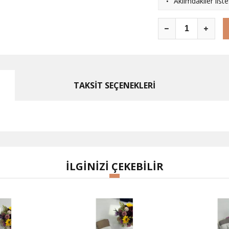
·
Aklımdakiler list
TAKSİT SEÇENEKLERİ
İLGİNİZİ ÇEKEBİLİR