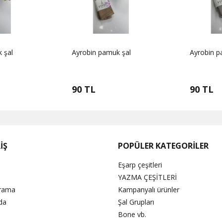
 şal
Ayrobin pamuk şal
Ayrobin p
90 TL
90 TL
İŞ
POPÜLER KATEGORİLER
Eşarp çeşitleri
YAZMA ÇEŞİTLERİ
Arama
Kampanyalı ürünler
da
Şal Grupları
Bone vb.