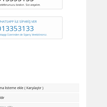
 telefonunuzu bırakın. Sizi arayalım.
WHATSAPP İLE SİPARİŞ VER
013353133
sapp Üzerinden de Sipariş Verebilirsiniz.
rma listeme ekle
(
Karşılaştır
)
dir