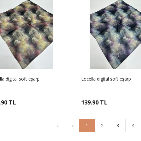
la digital soft eşarp
Locella digital soft eşarp
.90 TL
139.90 TL
«
‹
1
2
3
4