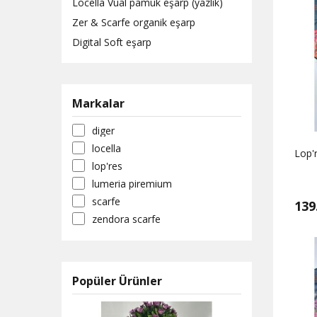
Locella Vual pamuk eşarp (yazlık)
Zer & Scarfe organik eşarp
Digital Soft eşarp
Markalar
diger
locella
Lop'r
lop'res
lumeria piremium
scarfe
139
zendora scarfe
Popüler Ürünler