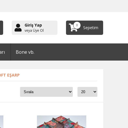
Giriş Yap
0
Sepetim
veya Üye Ol
arı
Bone vb.
OFT EŞARP