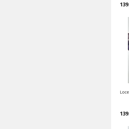
139
Locel
139