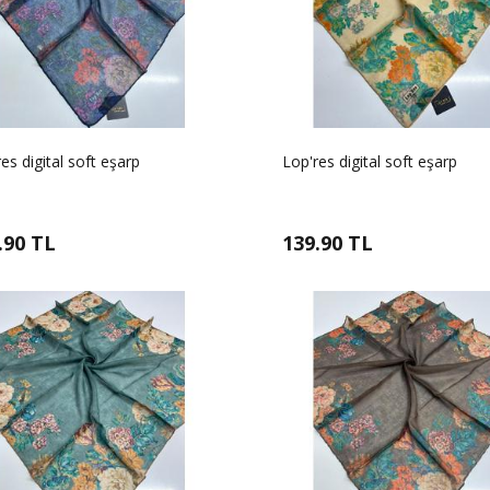
es digital soft eşarp
Lop'res digital soft eşarp
amlı pamuk eşarp
.90 TL
139.90 TL