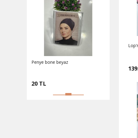
Lop'r
Geçmeli çapraz bone lacivert
Düz fl
139
25 TL
30 TL