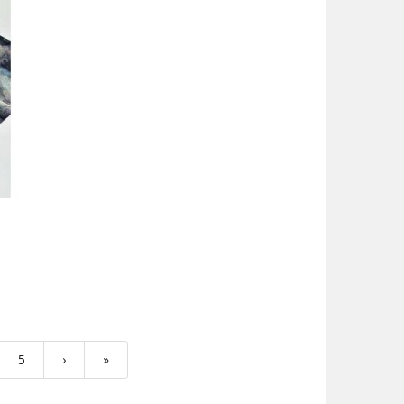
5
›
»