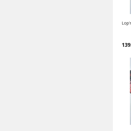
Lop'r
139