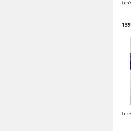
Lop'r
139
Locel