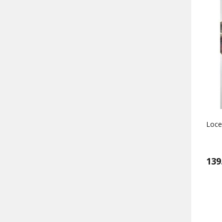
Locel
139