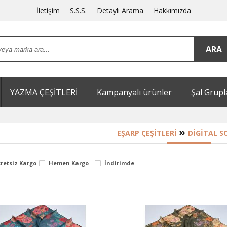
İletişim
S.S.S.
Detaylı Arama
Hakkımızda
YAZMA ÇEŞİTLERİ
Kampanyalı ürünler
Şal Grupl
»
EŞARP ÇEŞITLERI
DIGITAL S
retsiz Kargo
Hemen Kargo
İndirimde