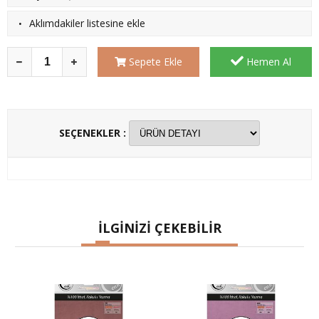
·
Aklımdakiler listesine ekle
Sepete Ekle
Hemen Al
SEÇENEKLER :
İLGİNİZİ ÇEKEBİLİR