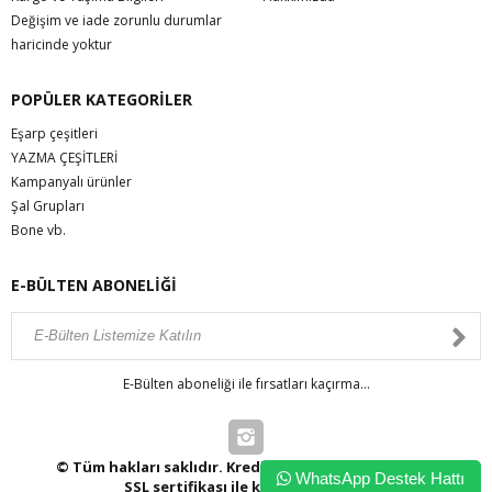
Değişim ve iade zorunlu durumlar
haricinde yoktur
POPÜLER KATEGORİLER
Eşarp çeşitleri
YAZMA ÇEŞİTLERİ
Kampanyalı ürünler
Şal Grupları
Bone vb.
E-BÜLTEN ABONELİĞİ
E-Bülten aboneliği ile fırsatları kaçırma...
© Tüm hakları saklıdır. Kredi kartı bilgileriniz 256bit
WhatsApp Destek Hattı
SSL sertifikası ile korunmaktadır.