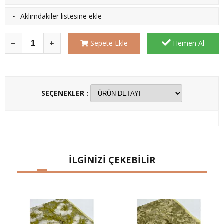
·
Aklımdakiler listesine ekle
Sepete Ekle
Hemen Al
SEÇENEKLER :
İLGİNİZİ ÇEKEBİLİR