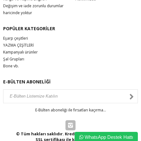
Değişim ve iade zorunlu durumlar
haricinde yoktur
POPÜLER KATEGORİLER
Eşarp çeşitleri
YAZMA ÇEŞİTLERİ
Kampanyalı ürünler
Şal Grupları
Bone vb.
E-BÜLTEN ABONELİĞİ
E-Bülten aboneliği ile fırsatları kaçırma...
© Tüm hakları saklıdır. Kredi kartı bilgileriniz 256bit
WhatsApp Destek Hattı
SSL sertifikası ile korunmaktadır.