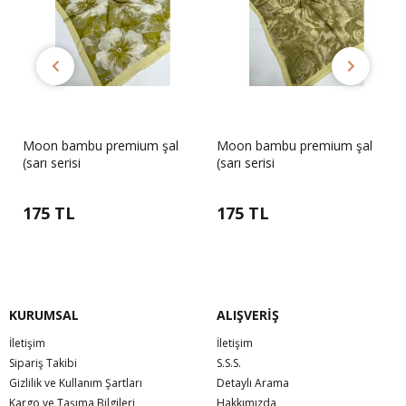
Moon bambu premium şal
Moon bambu premium şal
(sarı serisi
(sarı serisi
175 TL
175 TL
KURUMSAL
ALIŞVERİŞ
İletişim
İletişim
Sipariş Takibi
S.S.S.
Gizlilik ve Kullanım Şartları
Detaylı Arama
Kargo ve Taşıma Bilgileri
Hakkımızda