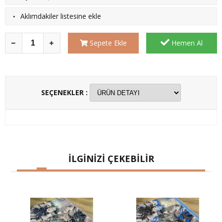
·
Aklımdakiler listesine ekle
Sepete Ekle
Hemen Al
SEÇENEKLER :
İLGİNİZİ ÇEKEBİLİR