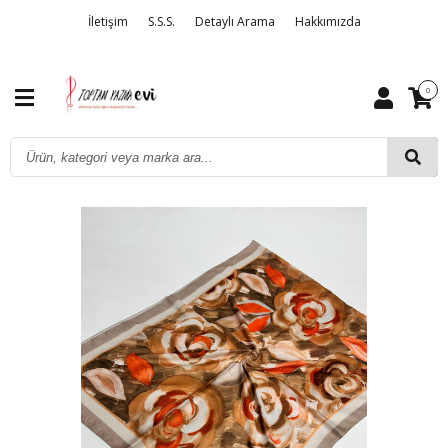
İletişim
S.S.S.
Detaylı Arama
Hakkımızda
0