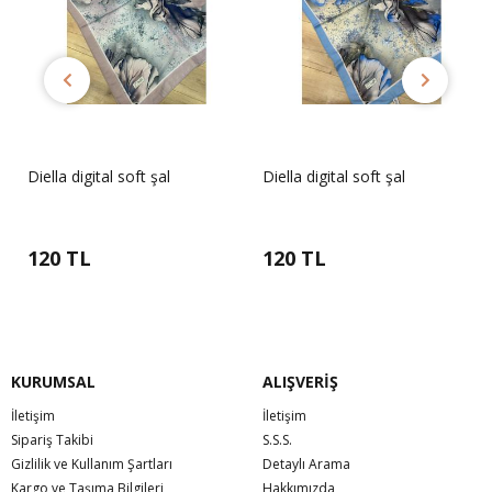
Diella digital soft şal
Diella digital soft şal
120 TL
120 TL
KURUMSAL
ALIŞVERİŞ
İletişim
İletişim
Sipariş Takibi
S.S.S.
Gizlilik ve Kullanım Şartları
Detaylı Arama
Kargo ve Taşıma Bilgileri
Hakkımızda