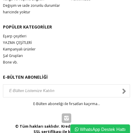
Değişim ve iade zorunlu durumlar
haricinde yoktur
POPÜLER KATEGORİLER
Eşarp çeşitleri
YAZMA ÇEŞİTLERİ
Kampanyalı ürünler
Şal Grupları
Bone vb.
E-BÜLTEN ABONELİĞİ
E-Bülten aboneliği ile fırsatları kaçırma...
© Tüm hakları saklıdır. Kredi kartı bilgileriniz 256bit
WhatsApp Destek Hattı
SSL sertifikası ile korunmaktadır.