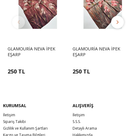
 NEVA İPEK
GLAMOURİA NEVA İPEK
GLAMOURİA N
EŞARP
EŞARP
250 TL
250 TL
KURUMSAL
ALIŞVERİŞ
İletişim
İletişim
Sipariş Takibi
S.S.S.
Gizlilik ve Kullanım Şartları
Detaylı Arama
Kargo ve Taşıma Bilgileri
Hakkımızda