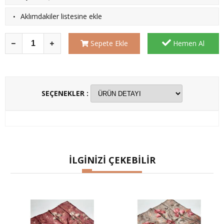
·
Aklımdakiler listesine ekle
Sepete Ekle
Hemen Al
SEÇENEKLER :
İLGİNİZİ ÇEKEBİLİR