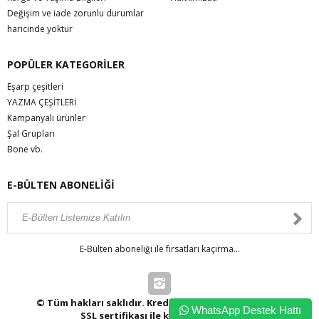
Değişim ve iade zorunlu durumlar
haricinde yoktur
POPÜLER KATEGORİLER
Eşarp çeşitleri
YAZMA ÇEŞİTLERİ
Kampanyalı ürünler
Şal Grupları
Bone vb.
E-BÜLTEN ABONELİĞİ
E-Bülten aboneliği ile fırsatları kaçırma...
© Tüm hakları saklıdır. Kredi kartı bilgileriniz 256bit
WhatsApp Destek Hattı
SSL sertifikası ile korunmaktadır.