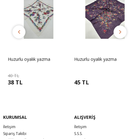
Huzurlu oyalık yazma
Huzurlu oyalik yazma
40 TL
38 TL
45 TL
KURUMSAL
ALIŞVERİŞ
İletişim
İletişim
Sipariş Takibi
S.S.S.