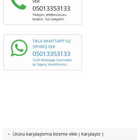
VER
05013353133
Tıklayın, telefonunuzu
bırakın. Sizi arayalım.
TIKLA WHATSAPP İLE
SİPARİŞ VER
05013353133
7x24 Whatsapp Üzerinden
de Sipariş Verebilirsiniz.
·
Ürünü karşılaştırma listeme ekle
(
Karşılaştır
)