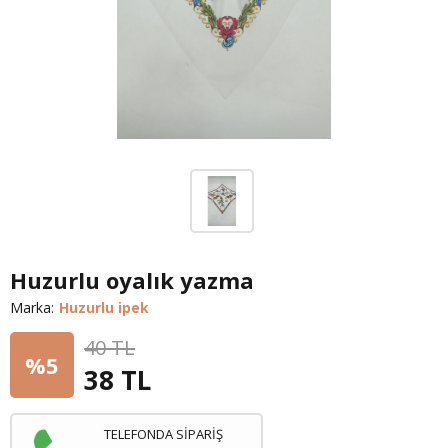
Huzurlu oyalık yazma
Marka:
Huzurlu ipek
40 TL
%5
38
TL
TELEFONDA SİPARİŞ