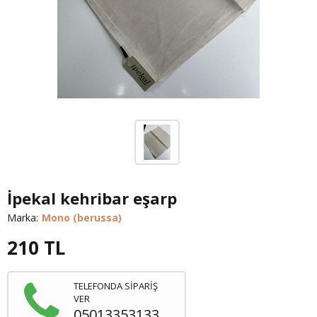
İpekal kehribar eşarp
Marka:
Mono (berussa)
210
TL
TELEFONDA SİPARİŞ
VER
05013353133