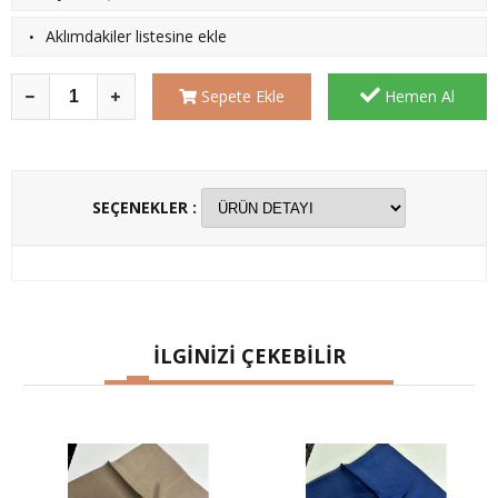
·
Aklımdakiler listesine ekle
Sepete Ekle
Hemen Al
SEÇENEKLER :
İLGİNİZİ ÇEKEBİLİR