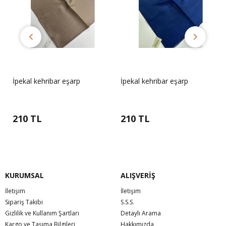
İpekal kehribar eşarp
İpekal kehribar eşarp
210 TL
210 TL
KURUMSAL
ALIŞVERİŞ
İletişim
İletişim
Sipariş Takibi
S.S.S.
Gizlilik ve Kullanım Şartları
Detaylı Arama
Kargo ve Taşıma Bilgileri
Hakkımızda