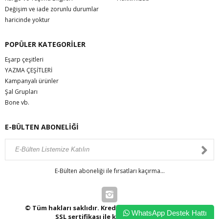
Değişim ve iade zorunlu durumlar
haricinde yoktur
POPÜLER KATEGORİLER
Eşarp çeşitleri
YAZMA ÇEŞİTLERİ
Kampanyalı ürünler
Şal Grupları
Bone vb.
E-BÜLTEN ABONELİĞİ
E-Bülten aboneliği ile fırsatları kaçırma...
© Tüm hakları saklıdır. Kredi kartı bilgileriniz 256bit
WhatsApp Destek Hattı
SSL sertifikası ile korunmaktadır.