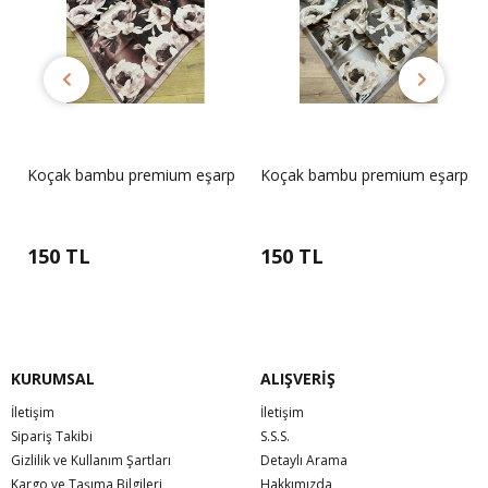
p
Koçak bambu premium eşarp
Koçak bambu premium eşarp
150 TL
150 TL
KURUMSAL
ALIŞVERİŞ
İletişim
İletişim
Sipariş Takibi
S.S.S.
Gizlilik ve Kullanım Şartları
Detaylı Arama
Kargo ve Taşıma Bilgileri
Hakkımızda