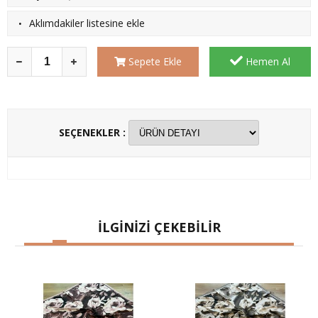
·
Aklımdakiler listesine ekle
Sepete Ekle
Hemen Al
SEÇENEKLER :
İLGİNİZİ ÇEKEBİLİR