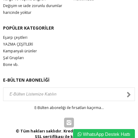
Değişim ve iade zorunlu durumlar
haricinde yoktur
POPÜLER KATEGORİLER
Eşarp çeşitleri
YAZMA ÇEŞİTLERİ
Kampanyalı ürünler
Şal Grupları
Bone vb.
E-BÜLTEN ABONELİĞİ
E-Bülten aboneliği ile fırsatları kaçırma...
© Tüm hakları saklıdır. Kredi kartı bilgileriniz 256bit
WhatsApp Destek Hattı
SSL sertifikası ile korunmaktadır.