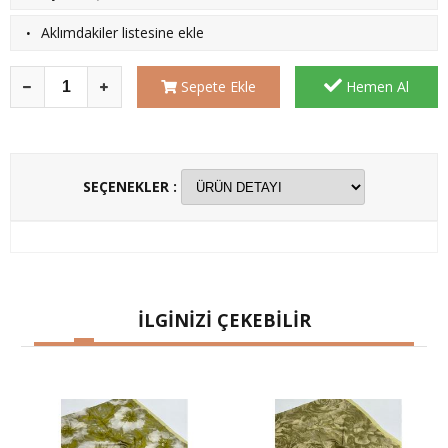
·
Aklımdakiler listesine ekle
Sepete Ekle
Hemen Al
SEÇENEKLER :
İLGİNİZİ ÇEKEBİLİR