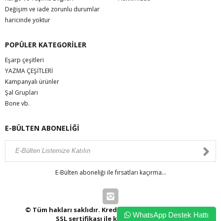
Değişim ve iade zorunlu durumlar
haricinde yoktur
POPÜLER KATEGORİLER
Eşarp çeşitleri
YAZMA ÇEŞİTLERİ
Kampanyalı ürünler
Şal Grupları
Bone vb.
E-BÜLTEN ABONELİĞİ
E-Bülten aboneliği ile fırsatları kaçırma...
© Tüm hakları saklıdır. Kredi kartı bilgileriniz 256bit
WhatsApp Destek Hattı
SSL sertifikası ile korunmaktadır.