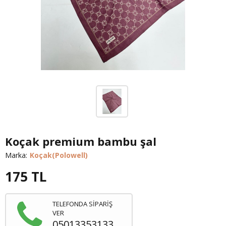
Koçak premium bambu şal
Marka:
Koçak(Polowell)
175
TL
TELEFONDA SİPARİŞ
VER
05013353133