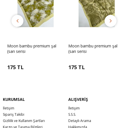
Moon bambu premium şal
Moon bambu premium şal
(sarı serisi
(sarı serisi
175 TL
175 TL
KURUMSAL
ALIŞVERİŞ
İletişim
İletişim
Sipariş Takibi
S.S.S.
Gizlilik ve Kullanım Şartları
Detaylı Arama
Kargo ve Taşıma Bilgileri
Hakkımızda