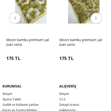
Moon bambu premium şal
Moon bambu premium şal
(sarı serisi
(sarı serisi
175 TL
175 TL
KURUMSAL
ALIŞVERİŞ
İletişim
İletişim
Sipariş Takibi
S.S.S.
Gizlilik ve Kullanım Şartları
Detaylı Arama
Kargo ve Taşıma Bilgileri
Hakkımızda