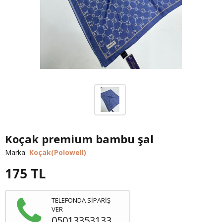
Koçak premium bambu şal
Marka:
Koçak(Polowell)
175
TL
TELEFONDA SİPARİŞ
VER
05013353133