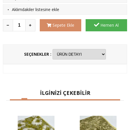
·
Aklımdakiler listesine ekle
Sepete Ekle
Hemen Al
SEÇENEKLER :
İLGİNİZİ ÇEKEBİLİR