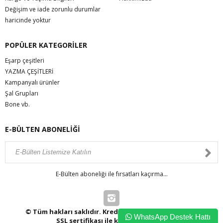
Değişim ve iade zorunlu durumlar
haricinde yoktur
POPÜLER KATEGORİLER
Eşarp çeşitleri
YAZMA ÇEŞİTLERİ
Kampanyalı ürünler
Şal Grupları
Bone vb.
E-BÜLTEN ABONELİĞİ
E-Bülten aboneliği ile fırsatları kaçırma...
© Tüm hakları saklıdır. Kredi kartı bilgileriniz 256bit
WhatsApp Destek Hattı
SSL sertifikası ile korunmaktadır.