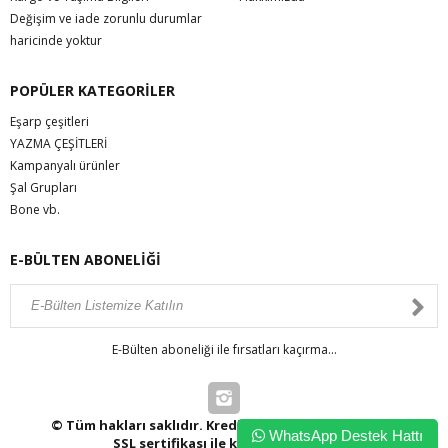
Değişim ve iade zorunlu durumlar
haricinde yoktur
POPÜLER KATEGORİLER
Eşarp çeşitleri
YAZMA ÇEŞİTLERİ
Kampanyalı ürünler
Şal Grupları
Bone vb.
E-BÜLTEN ABONELİĞİ
E-Bülten aboneliği ile fırsatları kaçırma...
© Tüm hakları saklıdır. Kredi kartı bilgileriniz 256bit
WhatsApp Destek Hattı
SSL sertifikası ile korunmaktadır.