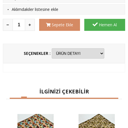
·
Aklımdakiler listesine ekle
Sepete Ekle
Hemen Al
SEÇENEKLER :
İLGİNİZİ ÇEKEBİLİR