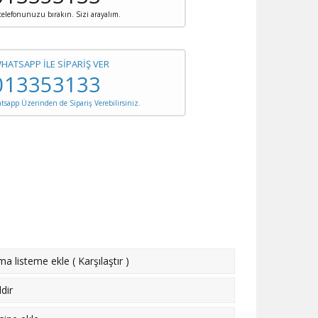
 telefonunuzu bırakın. Sizi arayalım.
WHATSAPP İLE SİPARİŞ VER
013353133
sapp Üzerinden de Sipariş Verebilirsiniz.
rma listeme ekle
(
Karşılaştır
)
dir