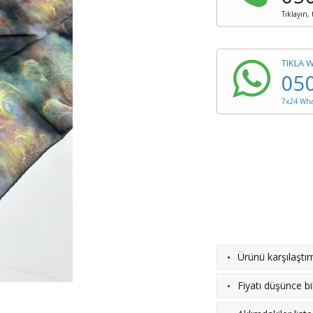
Tıklayın,
TIKLA 
05
7x24 What
·
Ürünü karşılaştı
·
Fiyatı düşünce bil