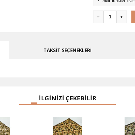
·
Aklımdakiler list
TAKSİT SEÇENEKLERİ
İLGİNİZİ ÇEKEBİLİR