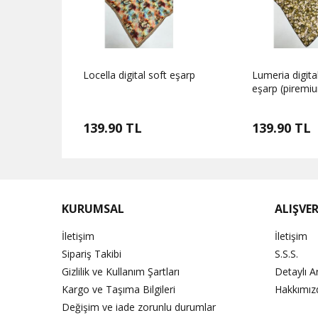
t eşarp
Locella digital soft eşarp
Lumeria digita
eşarp (piremi
139.90 TL
139.90 TL
KURUMSAL
ALIŞVER
İletişim
İletişim
Sipariş Takibi
S.S.S.
Gizlilik ve Kullanım Şartları
Detaylı 
Kargo ve Taşıma Bilgileri
Hakkımız
Değişim ve iade zorunlu durumlar