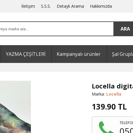
İletişim
S.S.S.
Detaylı Arama
Hakkımızda
YAZMA ÇEŞİTLERİ
Kampanyalı ürünler
Şal Grupl
Locella digit
Marka:
Locella
139.90
TL
TELEFO
05