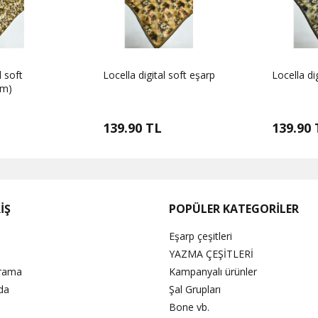
l soft
Locella digital soft eşarp
Locella di
um)
139.90 TL
139.90 
İŞ
POPÜLER KATEGORİLER
Eşarp çeşitleri
YAZMA ÇEŞİTLERİ
Arama
Kampanyalı ürünler
da
Şal Grupları
Bone vb.