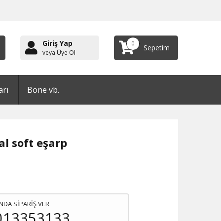
Giriş Yap
0
Sepetim
veya Üye Ol
arı
Bone vb.
al soft eşarp
NDA SİPARİŞ VER
013353133