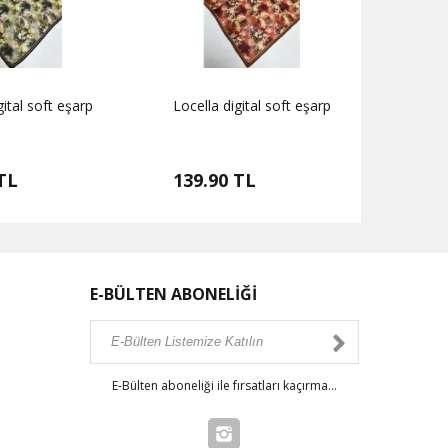
gital soft eşarp
Locella digital soft eşarp
Locell
TL
139.90 TL
139.
E-BÜLTEN ABONELİĞİ
E-Bülten aboneliği ile fırsatları kaçırma...