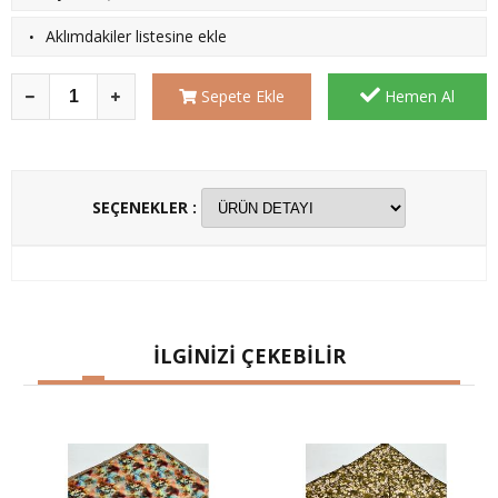
·
Aklımdakiler listesine ekle
Sepete Ekle
Hemen Al
SEÇENEKLER :
İLGİNİZİ ÇEKEBİLİR