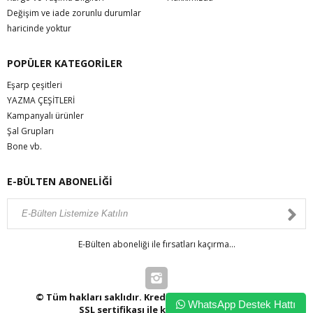
Değişim ve iade zorunlu durumlar
haricinde yoktur
POPÜLER KATEGORİLER
Eşarp çeşitleri
YAZMA ÇEŞİTLERİ
Kampanyalı ürünler
Şal Grupları
Bone vb.
E-BÜLTEN ABONELİĞİ
E-Bülten aboneliği ile fırsatları kaçırma...
© Tüm hakları saklıdır. Kredi kartı bilgileriniz 256bit
WhatsApp Destek Hattı
SSL sertifikası ile korunmaktadır.