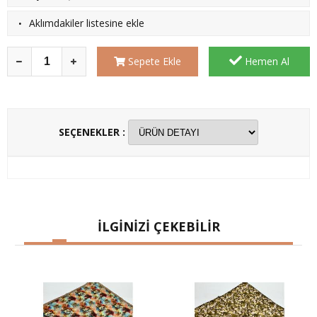
·
Aklımdakiler listesine ekle
Sepete Ekle
Hemen Al
SEÇENEKLER :
İLGİNİZİ ÇEKEBİLİR