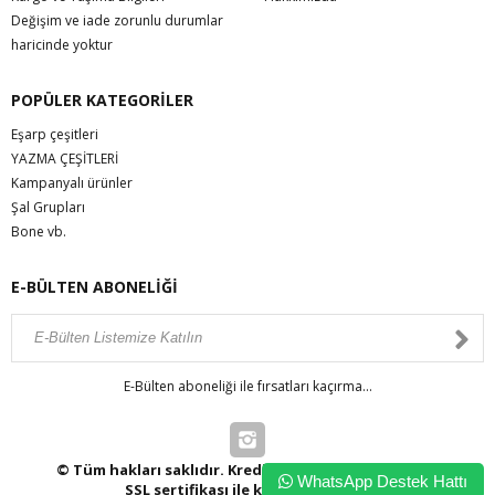
Değişim ve iade zorunlu durumlar
haricinde yoktur
POPÜLER KATEGORİLER
Eşarp çeşitleri
YAZMA ÇEŞİTLERİ
Kampanyalı ürünler
Şal Grupları
Bone vb.
E-BÜLTEN ABONELİĞİ
E-Bülten aboneliği ile fırsatları kaçırma...
© Tüm hakları saklıdır. Kredi kartı bilgileriniz 256bit
WhatsApp Destek Hattı
SSL sertifikası ile korunmaktadır.