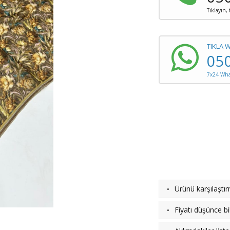
Tıklayın,
TIKLA 
05
7x24 What
·
Ürünü karşılaştı
·
Fiyatı düşünce bil