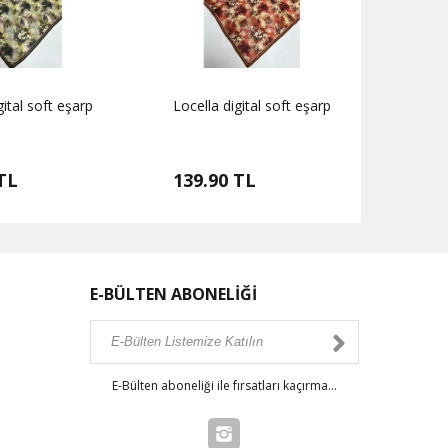
gital soft eşarp
Locella digital soft eşarp
Locell
TL
139.90 TL
139.
E-BÜLTEN ABONELİĞİ
E-Bülten aboneliği ile fırsatları kaçırma...