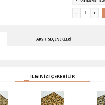
·
Aklımdakiler list
TAKSİT SEÇENEKLERİ
İLGİNİZİ ÇEKEBİLİR