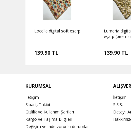
t eşarp
Locella digital soft eşarp
Lumeria digita
eşarp (piremi
139.90 TL
139.90 TL
KURUMSAL
ALIŞVER
İletişim
İletişim
Sipariş Takibi
S.S.S.
Gizlilik ve Kullanım Şartları
Detaylı 
Kargo ve Taşıma Bilgileri
Hakkımız
Değişim ve iade zorunlu durumlar