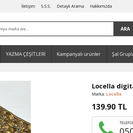
İletişim
S.S.S.
Detaylı Arama
Hakkımızda
YAZMA ÇEŞİTLERİ
Kampanyalı ürünler
Şal Grupl
Locella digit
Marka:
Locella
139.90
TL
TELEFO
05