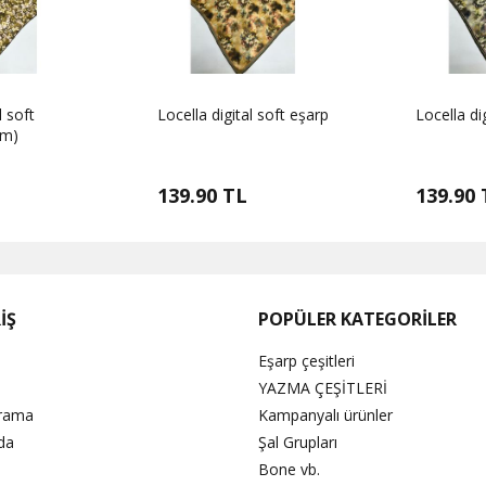
l soft
Locella digital soft eşarp
Locella di
um)
139.90 TL
139.90 
İŞ
POPÜLER KATEGORİLER
Eşarp çeşitleri
YAZMA ÇEŞİTLERİ
Arama
Kampanyalı ürünler
da
Şal Grupları
Bone vb.