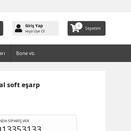
Giriş Yap
0
Sepetim
veya Üye Ol
arı
Bone vb.
al soft eşarp
NDA SİPARİŞ VER
013353133