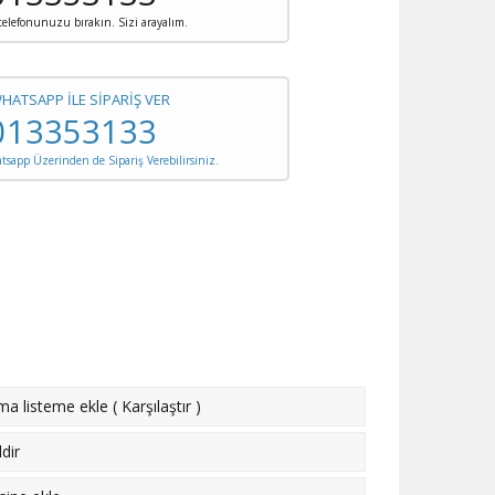
 telefonunuzu bırakın. Sizi arayalım.
WHATSAPP İLE SİPARİŞ VER
013353133
sapp Üzerinden de Sipariş Verebilirsiniz.
rma listeme ekle
(
Karşılaştır
)
dir