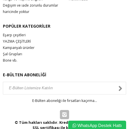
Değişim ve iade zorunlu durumlar
haricinde yoktur
POPÜLER KATEGORİLER
Eşarp çeşitleri
YAZMA ÇEŞİTLERİ
Kampanyalı ürünler
Şal Grupları
Bone vb.
E-BÜLTEN ABONELİĞİ
E-Bülten aboneliği ile fırsatları kaçırma...
© Tüm hakları saklıdır. Kredi kartı bilgileriniz 256bit
WhatsApp Destek Hattı
SSL sertifikası ile korunmaktadır.