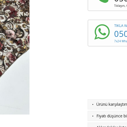
Tıklayın,
TIKLA 
05
7x24 What
·
Ürünü karşılaştı
·
Fiyatı düşünce bil