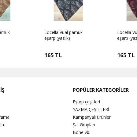
pamuk
Locella Vual pamuk
Locella V
eşarp (yazlık)
eşarp (yaz
165 TL
165 TL
İŞ
POPÜLER KATEGORİLER
Eşarp çeşitleri
YAZMA ÇEŞİTLERİ
Arama
Kampanyalı ürünler
da
Şal Grupları
Bone vb.