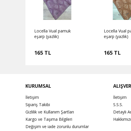
k
Locella Vual pamuk
Locella Vual 
eşarp (yazlık)
eşarp (yazlık)
165 TL
165 TL
KURUMSAL
ALIŞVER
İletişim
İletişim
Sipariş Takibi
S.S.S.
Gizlilik ve Kullanım Şartları
Detaylı 
Kargo ve Taşıma Bilgileri
Hakkımız
Değişim ve iade zorunlu durumlar