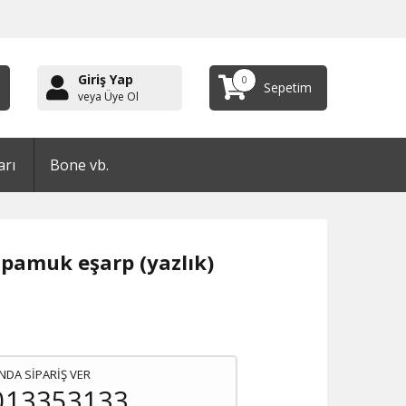
Giriş Yap
0
Sepetim
veya Üye Ol
arı
Bone vb.
 pamuk eşarp (yazlık)
NDA SİPARİŞ VER
013353133