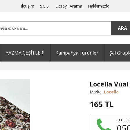
İletişim
S.S.S.
Detaylı Arama
Hakkımızda
YAZMA ÇEŞİTLERİ
Kampanyalı ürünler
Şal Grupl
Locella Vual
Marka:
Locella
165
TL
TELEFO
05