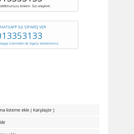
 telefonunuzu bırakın. Sizi arayalım.
WHATSAPP İLE SİPARİŞ VER
013353133
sapp Üzerinden de Sipariş Verebilirsiniz.
rma listeme ekle
(
Karşılaştır
)
dir