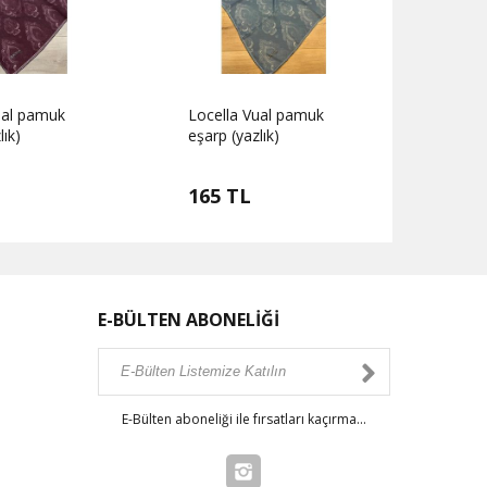
ual pamuk
Locella Vual pamuk
Locel
lık)
eşarp (yazlık)
eşarp 
165 TL
165
E-BÜLTEN ABONELİĞİ
E-Bülten aboneliği ile fırsatları kaçırma...