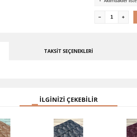
·
Aklımdakiler list
TAKSİT SEÇENEKLERİ
İLGİNİZİ ÇEKEBİLİR