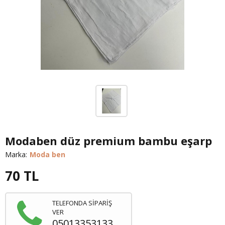
Modaben düz premium bambu eşarp
Marka:
Moda ben
70
TL
TELEFONDA SİPARİŞ
VER
05013353133