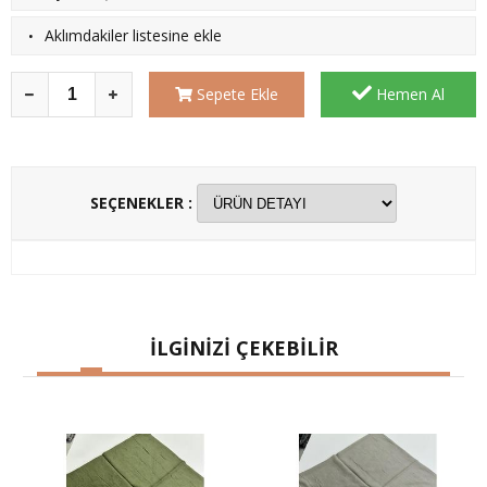
·
Aklımdakiler listesine ekle
Sepete Ekle
Hemen Al
SEÇENEKLER :
İLGİNİZİ ÇEKEBİLİR