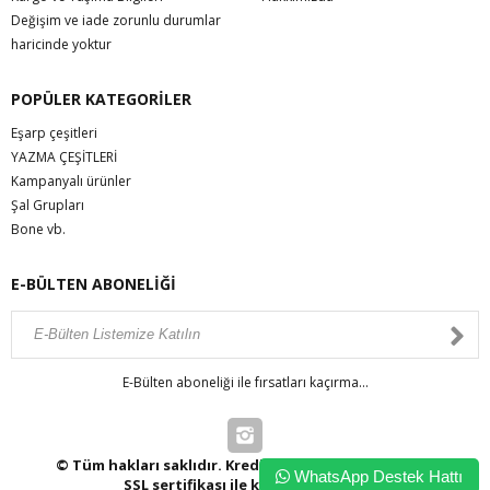
Değişim ve iade zorunlu durumlar
haricinde yoktur
POPÜLER KATEGORİLER
Eşarp çeşitleri
YAZMA ÇEŞİTLERİ
Kampanyalı ürünler
Şal Grupları
Bone vb.
E-BÜLTEN ABONELİĞİ
E-Bülten aboneliği ile fırsatları kaçırma...
© Tüm hakları saklıdır. Kredi kartı bilgileriniz 256bit
WhatsApp Destek Hattı
SSL sertifikası ile korunmaktadır.