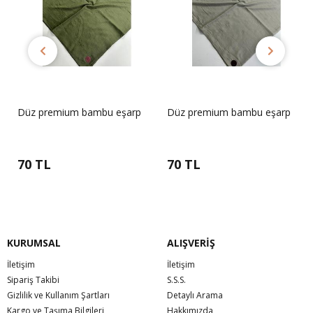
Düz premium bambu eşarp
Düz premium bambu eşarp
70 TL
70 TL
KURUMSAL
ALIŞVERİŞ
İletişim
İletişim
Sipariş Takibi
S.S.S.
Gizlilik ve Kullanım Şartları
Detaylı Arama
Kargo ve Taşıma Bilgileri
Hakkımızda