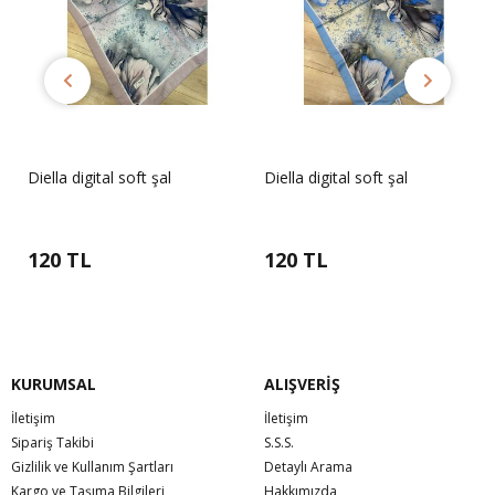
Diella digital soft şal
Diella digital soft şal
120 TL
120 TL
KURUMSAL
ALIŞVERİŞ
İletişim
İletişim
Sipariş Takibi
S.S.S.
Gizlilik ve Kullanım Şartları
Detaylı Arama
Kargo ve Taşıma Bilgileri
Hakkımızda