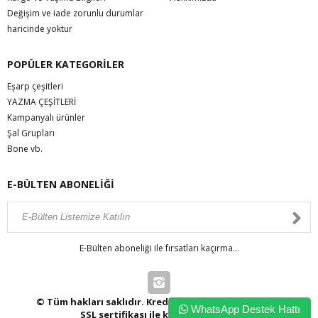
Değişim ve iade zorunlu durumlar
haricinde yoktur
POPÜLER KATEGORİLER
Eşarp çeşitleri
YAZMA ÇEŞİTLERİ
Kampanyalı ürünler
Şal Grupları
Bone vb.
E-BÜLTEN ABONELİĞİ
E-Bülten aboneliği ile fırsatları kaçırma...
© Tüm hakları saklıdır. Kredi kartı bilgileriniz 256bit
WhatsApp Destek Hattı
SSL sertifikası ile korunmaktadır.