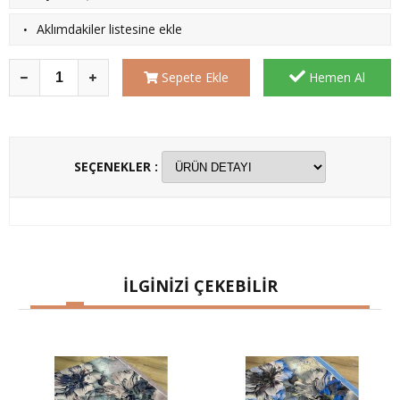
·
Aklımdakiler listesine ekle
Sepete Ekle
Hemen Al
SEÇENEKLER :
İLGİNİZİ ÇEKEBİLİR