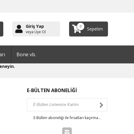
Giriş Yap
0
Sepetim
veya Üye Ol
arı
Bone vb.
eneyin.
E-BÜLTEN ABONELİĞİ
E-Bülten aboneliği ile fırsatları kaçırma...