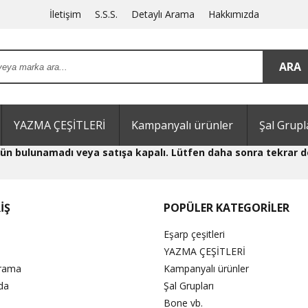
İletişim
S.S.S.
Detaylı Arama
Hakkımızda
YAZMA ÇEŞİTLERİ
Kampanyalı ürünler
Şal Grupl
 ürün bulunamadı veya satışa kapalı. Lütfen daha sonra tekrar d
İŞ
POPÜLER KATEGORİLER
Eşarp çeşitleri
YAZMA ÇEŞİTLERİ
Arama
Kampanyalı ürünler
da
Şal Grupları
Bone vb.