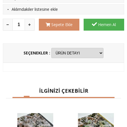
·
Aklımdakiler listesine ekle
Sepete Ekle
Hemen Al
SEÇENEKLER :
İLGİNİZİ ÇEKEBİLİR