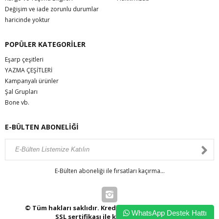
Değişim ve iade zorunlu durumlar
haricinde yoktur
POPÜLER KATEGORİLER
Eşarp çeşitleri
YAZMA ÇEŞİTLERİ
Kampanyalı ürünler
Şal Grupları
Bone vb.
E-BÜLTEN ABONELİĞİ
E-Bülten aboneliği ile fırsatları kaçırma...
© Tüm hakları saklıdır. Kredi kartı bilgileriniz 256bit
WhatsApp Destek Hattı
SSL sertifikası ile korunmaktadır.