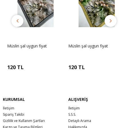
Müslin şal uygun fiyat
Müslin şal uygun fiyat
120 TL
120 TL
KURUMSAL
ALIŞVERİŞ
İletişim
İletişim
Sipariş Takibi
S.S.S.
Gizlilik ve Kullanım Şartları
Detaylı Arama
Kargo ve Taşıma Bilgileri
Hakkımızda