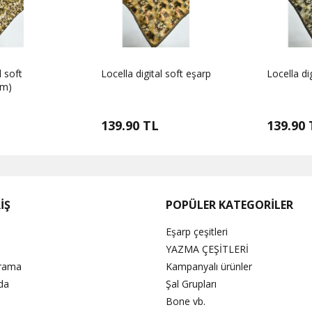
l soft
Locella digital soft eşarp
Locella di
um)
139.90 TL
139.90 
İŞ
POPÜLER KATEGORİLER
Eşarp çeşitleri
YAZMA ÇEŞİTLERİ
Arama
Kampanyalı ürünler
da
Şal Grupları
Bone vb.