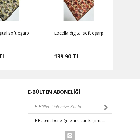
gital soft eşarp
Locella digital soft eşarp
Locell
TL
139.90 TL
139.
E-BÜLTEN ABONELİĞİ
E-Bülten aboneliği ile fırsatları kaçırma...