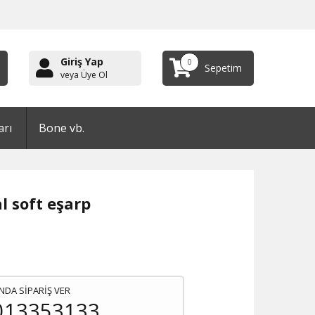
Giriş Yap
0
Sepetim
veya Üye Ol
arı
Bone vb.
al soft eşarp
NDA SİPARİŞ VER
013353133