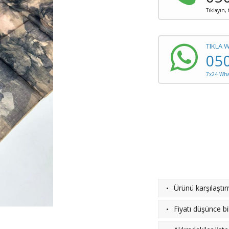
Tıklayın,
TIKLA 
05
7x24 What
·
Ürünü karşılaştı
·
Fiyatı düşünce bil