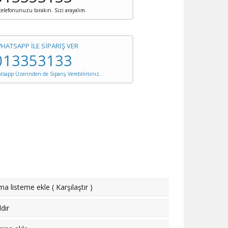
 telefonunuzu bırakın. Sizi arayalım.
WHATSAPP İLE SİPARİŞ VER
013353133
sapp Üzerinden de Sipariş Verebilirsiniz.
rma listeme ekle
(
Karşılaştır
)
dir