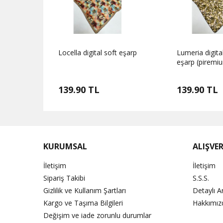
t eşarp
Locella digital soft eşarp
Lumeria digita
eşarp (piremi
139.90 TL
139.90 TL
KURUMSAL
ALIŞVER
İletişim
İletişim
Sipariş Takibi
S.S.S.
Gizlilik ve Kullanım Şartları
Detaylı 
Kargo ve Taşıma Bilgileri
Hakkımız
Değişim ve iade zorunlu durumlar