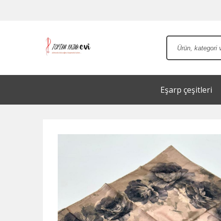
Eşarp çeşitleri