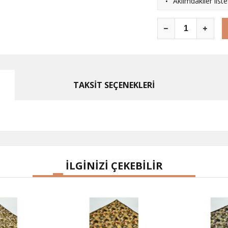
·
Aklımdakiler list
TAKSİT SEÇENEKLERİ
İLGİNİZİ ÇEKEBİLİR