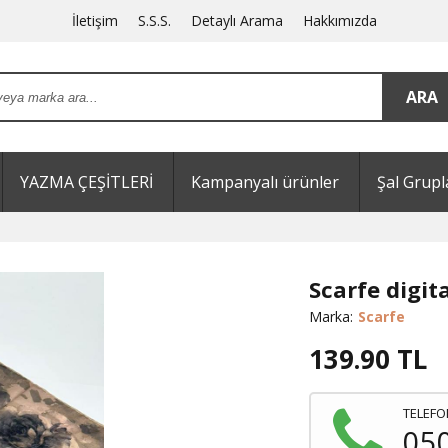
İletişim
S.S.S.
Detaylı Arama
Hakkımızda
YAZMA ÇEŞİTLERİ
Kampanyalı ürünler
Şal Grupl
Scarfe digit
Marka:
Scarfe
139.90
TL
TELEFO
05