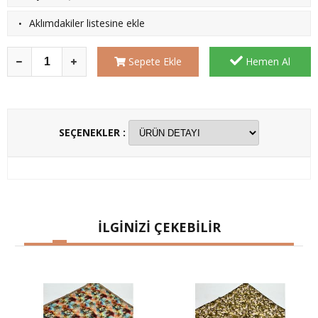
·
Aklımdakiler listesine ekle
Sepete Ekle
Hemen Al
SEÇENEKLER :
İLGİNİZİ ÇEKEBİLİR