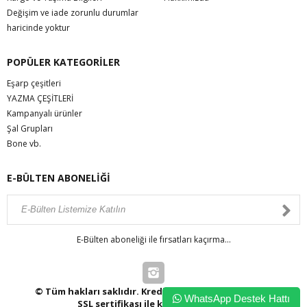
Değişim ve iade zorunlu durumlar
haricinde yoktur
POPÜLER KATEGORİLER
Eşarp çeşitleri
YAZMA ÇEŞİTLERİ
Kampanyalı ürünler
Şal Grupları
Bone vb.
E-BÜLTEN ABONELİĞİ
E-Bülten aboneliği ile fırsatları kaçırma...
© Tüm hakları saklıdır. Kredi kartı bilgileriniz 256bit
WhatsApp Destek Hattı
SSL sertifikası ile korunmaktadır.