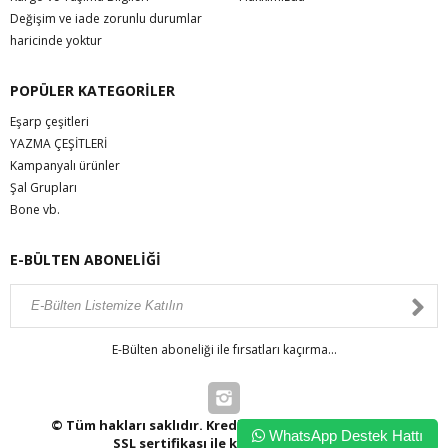
Değişim ve iade zorunlu durumlar
haricinde yoktur
POPÜLER KATEGORİLER
Eşarp çeşitleri
YAZMA ÇEŞİTLERİ
Kampanyalı ürünler
Şal Grupları
Bone vb.
E-BÜLTEN ABONELİĞİ
E-Bülten aboneliği ile fırsatları kaçırma...
© Tüm hakları saklıdır. Kredi kartı bilgileriniz 256bit
WhatsApp Destek Hattı
SSL sertifikası ile korunmaktadır.