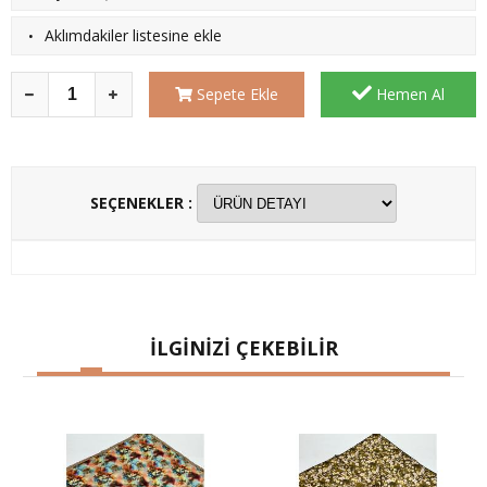
·
Aklımdakiler listesine ekle
Sepete Ekle
Hemen Al
SEÇENEKLER :
İLGİNİZİ ÇEKEBİLİR