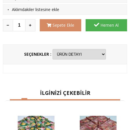
·
Aklımdakiler listesine ekle
Sepete Ekle
Hemen Al
SEÇENEKLER :
İLGİNİZİ ÇEKEBİLİR