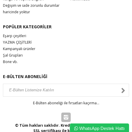
Değişim ve iade zorunlu durumlar
haricinde yoktur
POPÜLER KATEGORİLER
Eşarp çeşitleri
YAZMA ÇEŞİTLERİ
Kampanyalı ürünler
Şal Grupları
Bone vb.
E-BÜLTEN ABONELİĞİ
E-Bülten aboneliği ile fırsatları kaçırma...
© Tüm hakları saklıdır. Kredi kartı bilgileriniz 256bit
WhatsApp Destek Hattı
SSL sertifikası ile korunmaktadır.