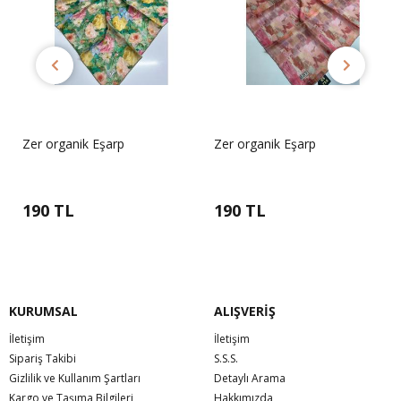
Zer organik Eşarp
Zer organik Eşarp
190 TL
190 TL
KURUMSAL
ALIŞVERİŞ
İletişim
İletişim
Sipariş Takibi
S.S.S.
Gizlilik ve Kullanım Şartları
Detaylı Arama
Kargo ve Taşıma Bilgileri
Hakkımızda