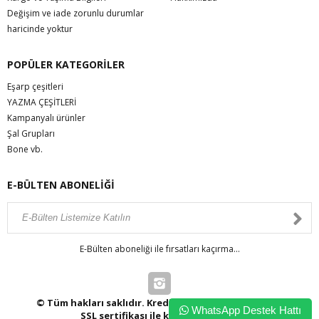
Değişim ve iade zorunlu durumlar
haricinde yoktur
POPÜLER KATEGORİLER
Eşarp çeşitleri
YAZMA ÇEŞİTLERİ
Kampanyalı ürünler
Şal Grupları
Bone vb.
E-BÜLTEN ABONELİĞİ
E-Bülten aboneliği ile fırsatları kaçırma...
© Tüm hakları saklıdır. Kredi kartı bilgileriniz 256bit
WhatsApp Destek Hattı
SSL sertifikası ile korunmaktadır.