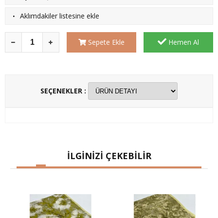
·
Aklımdakiler listesine ekle
Sepete Ekle
Hemen Al
SEÇENEKLER :
İLGİNİZİ ÇEKEBİLİR