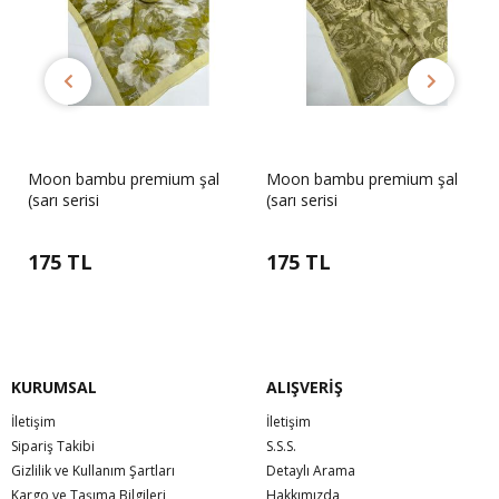
Moon bambu premium şal
Moon bambu premium şal
(sarı serisi
(sarı serisi
175 TL
175 TL
KURUMSAL
ALIŞVERİŞ
İletişim
İletişim
Sipariş Takibi
S.S.S.
Gizlilik ve Kullanım Şartları
Detaylı Arama
Kargo ve Taşıma Bilgileri
Hakkımızda