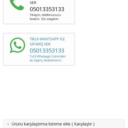
VER
05013353133
Tıklayın, telefonunuzu
bırakın. Sizi arayalım.
TIKLA WHATSAPP İLE
SİPARİŞ VER
05013353133
7x24 Whatsapp Üzerinden
de Sipariş Verebilirsiniz.
·
Ürünü karşılaştırma listeme ekle
(
Karşılaştır
)