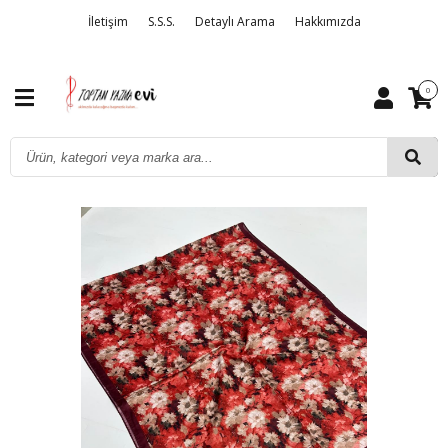
İletişim
S.S.S.
Detaylı Arama
Hakkımızda
0