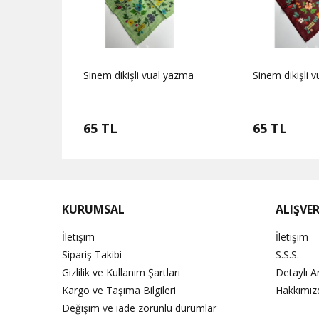
 yazma
Sinem dikişli vual yazma
Sinem dikişli 
65 TL
65 TL
KURUMSAL
ALIŞVER
İletişim
İletişim
Sipariş Takibi
S.S.S.
Gizlilik ve Kullanım Şartları
Detaylı 
Kargo ve Taşıma Bilgileri
Hakkımız
Değişim ve iade zorunlu durumlar