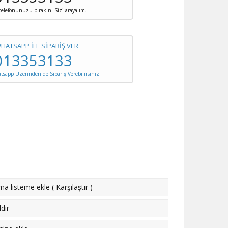
 telefonunuzu bırakın. Sizi arayalım.
WHATSAPP İLE SİPARİŞ VER
013353133
sapp Üzerinden de Sipariş Verebilirsiniz.
rma listeme ekle
(
Karşılaştır
)
dir