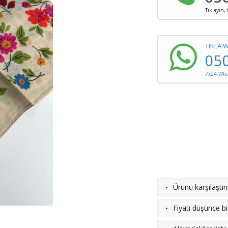
Tıklayın,
TIKLA 
05
7x24 What
·
Ürünü karşılaştı
·
Fiyatı düşünce bil