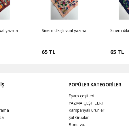
vual yazma
Sinem dikişli vual yazma
Sinem diki
65 TL
65 TL
İŞ
POPÜLER KATEGORİLER
Eşarp çeşitleri
YAZMA ÇEŞİTLERİ
Arama
Kampanyalı ürünler
da
Şal Grupları
Bone vb.