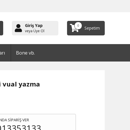
Giriş Yap
0
Sepetim
veya Üye Ol
arı
Bone vb.
i vual yazma
NDA SİPARİŞ VER
013353133