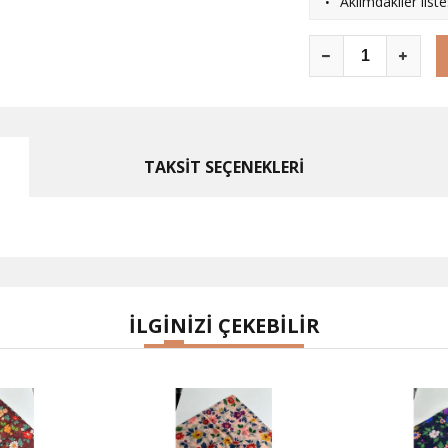
·
Aklımdakiler list
TAKSİT SEÇENEKLERİ
İLGİNİZİ ÇEKEBİLİR