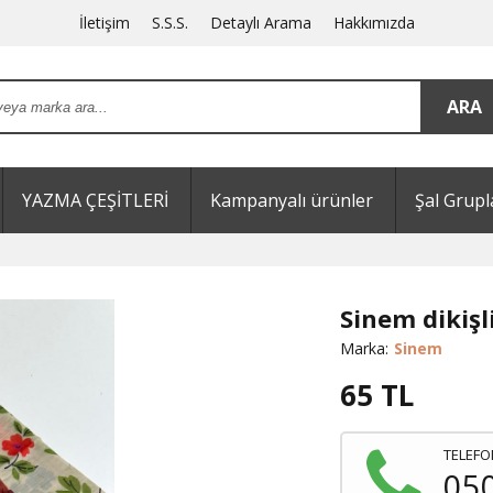
İletişim
S.S.S.
Detaylı Arama
Hakkımızda
YAZMA ÇEŞİTLERİ
Kampanyalı ürünler
Şal Grupl
Sinem dikişl
Marka:
Sinem
65
TL
TELEFO
05