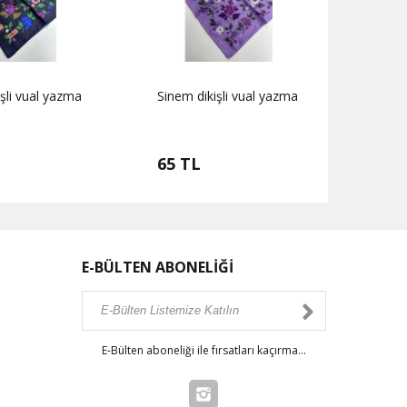
şli vual yazma
Sinem dikişli vual yazma
Sinem
65 TL
65 
E-BÜLTEN ABONELİĞİ
E-Bülten aboneliği ile fırsatları kaçırma...