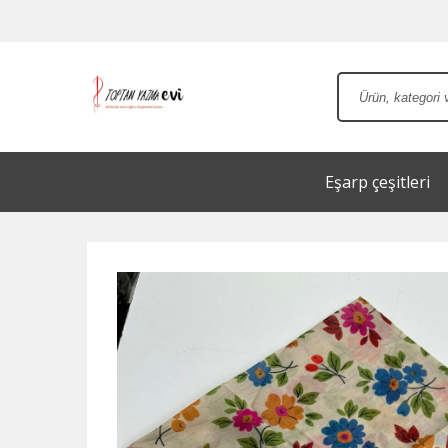
Eşarp çeşitleri