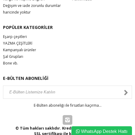
Değişim ve iade zorunlu durumlar
haricinde yoktur
POPÜLER KATEGORİLER
Eşarp çeşitleri
YAZMA ÇEŞİTLERİ
Kampanyalı ürünler
Şal Grupları
Bone vb.
E-BÜLTEN ABONELİĞİ
E-Bülten aboneliği ile fırsatları kaçırma...
© Tüm hakları saklıdır. Kredi kartı bilgileriniz 256bit
WhatsApp Destek Hattı
SSL sertifikası ile korunmaktadır.