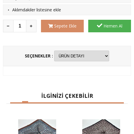
·
Aklımdakiler listesine ekle
Sepete Ekle
Hemen Al
SEÇENEKLER :
İLGİNİZİ ÇEKEBİLİR