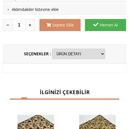
·
Aklımdakiler listesine ekle
Sepete Ekle
Hemen Al
SEÇENEKLER :
İLGİNİZİ ÇEKEBİLİR