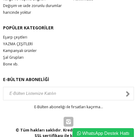
Değişim ve iade zorunlu durumlar
haricinde yoktur
POPÜLER KATEGORİLER
Eşarp çeşitleri
YAZMA ÇEŞİTLERİ
Kampanyalı ürünler
Şal Grupları
Bone vb.
E-BÜLTEN ABONELİĞİ
E-Bülten aboneliği ile fırsatları kaçırma...
© Tüm hakları saklıdır. Kredi kartı bilgileriniz 256bit
WhatsApp Destek Hattı
SSL sertifikası ile korunmaktadır.