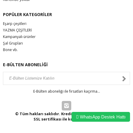
POPÜLER KATEGORİLER
Eşarp çeşitleri
YAZMA ÇEŞİTLERİ
Kampanyalı ürünler
Şal Grupları
Bone vb.
E-BÜLTEN ABONELİĞİ
E-Bülten aboneliği ile fırsatları kaçırma...
© Tüm hakları saklıdır. Kredi kartı bilgileriniz 256bit
WhatsApp Destek Hattı
SSL sertifikası ile korunmaktadır.