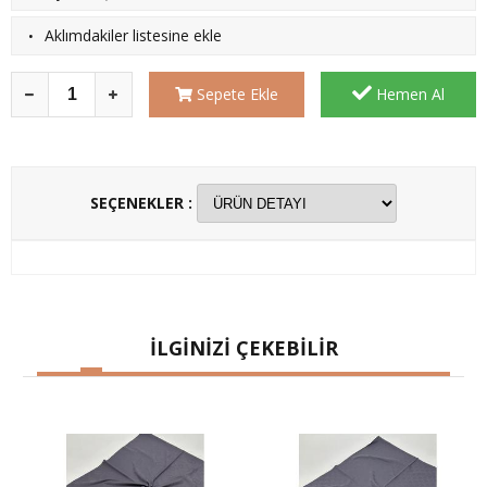
·
Aklımdakiler listesine ekle
Sepete Ekle
Hemen Al
SEÇENEKLER :
İLGİNİZİ ÇEKEBİLİR