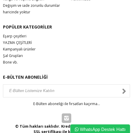
Değişim ve iade zorunlu durumlar
haricinde yoktur
POPÜLER KATEGORİLER
Eşarp çeşitleri
YAZMA ÇEŞİTLERİ
Kampanyalı ürünler
Şal Grupları
Bone vb.
E-BÜLTEN ABONELİĞİ
E-Bülten aboneliği ile fırsatları kaçırma...
© Tüm hakları saklıdır. Kredi kartı bilgileriniz 256bit
WhatsApp Destek Hattı
SSL sertifikası ile korunmaktadır.