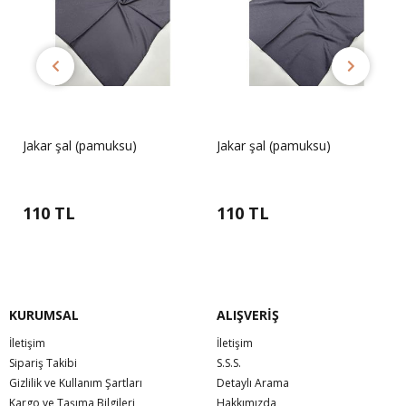
Jakar şal (pamuksu)
Jakar şal (pamuksu)
110 TL
110 TL
KURUMSAL
ALIŞVERİŞ
İletişim
İletişim
Sipariş Takibi
S.S.S.
Gizlilik ve Kullanım Şartları
Detaylı Arama
Kargo ve Taşıma Bilgileri
Hakkımızda