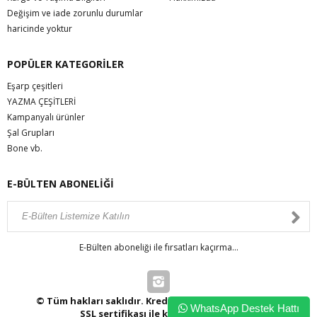
Değişim ve iade zorunlu durumlar
haricinde yoktur
POPÜLER KATEGORİLER
Eşarp çeşitleri
YAZMA ÇEŞİTLERİ
Kampanyalı ürünler
Şal Grupları
Bone vb.
E-BÜLTEN ABONELİĞİ
E-Bülten aboneliği ile fırsatları kaçırma...
© Tüm hakları saklıdır. Kredi kartı bilgileriniz 256bit
WhatsApp Destek Hattı
SSL sertifikası ile korunmaktadır.