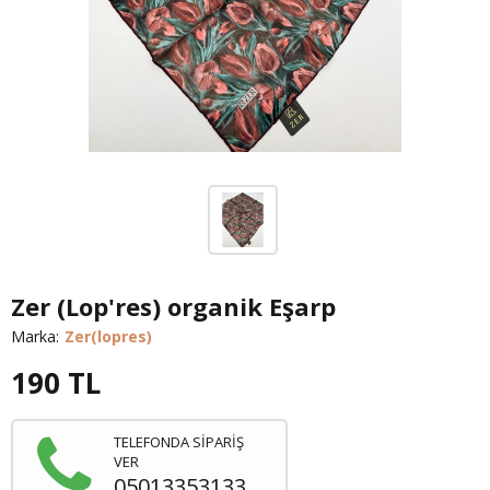
Zer (Lop'res) organik Eşarp
Marka:
Zer(lopres)
190
TL
TELEFONDA SİPARİŞ
VER
05013353133