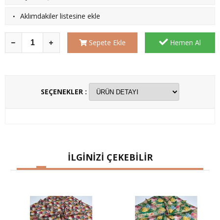
·
Aklımdakiler listesine ekle
Sepete Ekle
Hemen Al
SEÇENEKLER :
İLGİNİZİ ÇEKEBİLİR