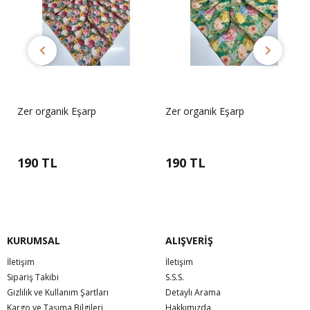
Zer organik Eşarp
Zer organik Eşarp
190 TL
190 TL
KURUMSAL
ALIŞVERİŞ
İletişim
İletişim
Sipariş Takibi
S.S.S.
Gizlilik ve Kullanım Şartları
Detaylı Arama
Kargo ve Taşıma Bilgileri
Hakkımızda