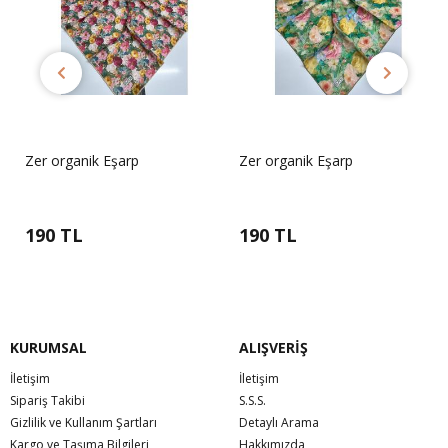
Zer organik Eşarp
Zer organik Eşarp
190 TL
190 TL
KURUMSAL
ALIŞVERİŞ
İletişim
İletişim
Sipariş Takibi
S.S.S.
Gizlilik ve Kullanım Şartları
Detaylı Arama
Kargo ve Taşıma Bilgileri
Hakkımızda