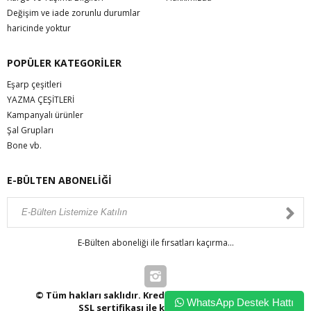
Değişim ve iade zorunlu durumlar
haricinde yoktur
POPÜLER KATEGORİLER
Eşarp çeşitleri
YAZMA ÇEŞİTLERİ
Kampanyalı ürünler
Şal Grupları
Bone vb.
E-BÜLTEN ABONELİĞİ
E-Bülten aboneliği ile fırsatları kaçırma...
© Tüm hakları saklıdır. Kredi kartı bilgileriniz 256bit
WhatsApp Destek Hattı
SSL sertifikası ile korunmaktadır.