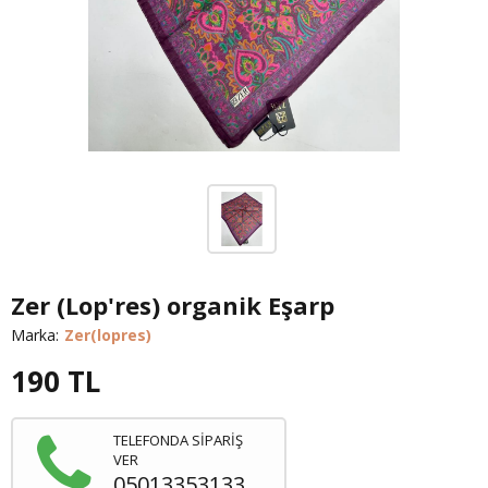
Zer (Lop'res) organik Eşarp
Marka:
Zer(lopres)
190
TL
TELEFONDA SİPARİŞ
VER
05013353133