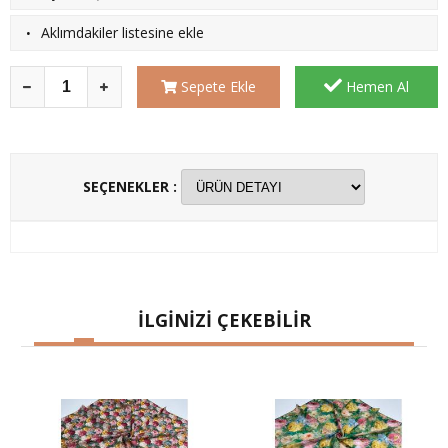
·
Aklımdakiler listesine ekle
Sepete Ekle
Hemen Al
SEÇENEKLER :
İLGİNİZİ ÇEKEBİLİR