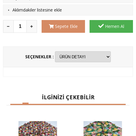
·
Aklımdakiler listesine ekle
Sepete Ekle
Hemen Al
SEÇENEKLER :
İLGİNİZİ ÇEKEBİLİR