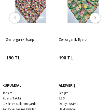
Zer organik Eşarp
Zer organik Eşarp
190 TL
190 TL
KURUMSAL
ALIŞVERİŞ
İletişim
İletişim
Sipariş Takibi
S.S.S.
Gizlilik ve Kullanım Şartları
Detaylı Arama
Kargo ve Taşıma Bilgileri
Hakkımızda