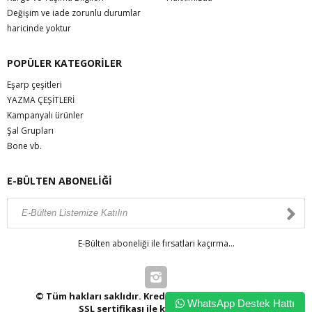
Değişim ve iade zorunlu durumlar
haricinde yoktur
POPÜLER KATEGORİLER
Eşarp çeşitleri
YAZMA ÇEŞİTLERİ
Kampanyalı ürünler
Şal Grupları
Bone vb.
E-BÜLTEN ABONELİĞİ
E-Bülten aboneliği ile fırsatları kaçırma...
© Tüm hakları saklıdır. Kredi kartı bilgileriniz 256bit
WhatsApp Destek Hattı
SSL sertifikası ile korunmaktadır.