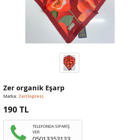
Zer organik Eşarp
Marka:
Zer(lopres)
190
TL
TELEFONDA SİPARİŞ
VER
05013353133