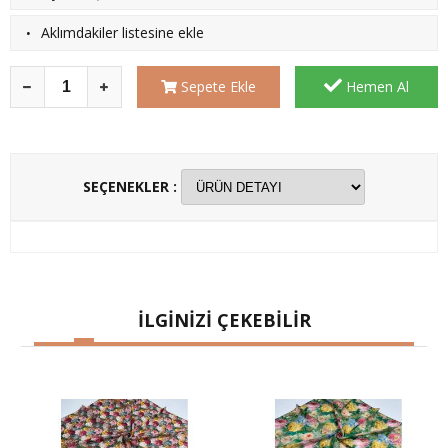
·
Aklımdakiler listesine ekle
Sepete Ekle
Hemen Al
SEÇENEKLER :
İLGİNİZİ ÇEKEBİLİR