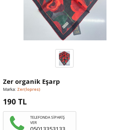
Zer organik Eşarp
Marka:
Zer(lopres)
190
TL
TELEFONDA SİPARİŞ
VER
05013353133