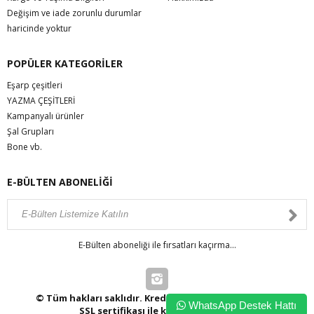
Değişim ve iade zorunlu durumlar
haricinde yoktur
POPÜLER KATEGORİLER
Eşarp çeşitleri
YAZMA ÇEŞİTLERİ
Kampanyalı ürünler
Şal Grupları
Bone vb.
E-BÜLTEN ABONELİĞİ
E-Bülten aboneliği ile fırsatları kaçırma...
© Tüm hakları saklıdır. Kredi kartı bilgileriniz 256bit
WhatsApp Destek Hattı
SSL sertifikası ile korunmaktadır.