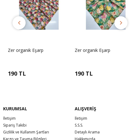
Zer organik Eşarp
Zer organik Eşarp
190 TL
190 TL
KURUMSAL
ALIŞVERİŞ
İletişim
İletişim
Sipariş Takibi
S.S.S.
Gizlilik ve Kullanım Şartları
Detaylı Arama
Kargo ve Taşıma Bilgileri
Hakkımızda