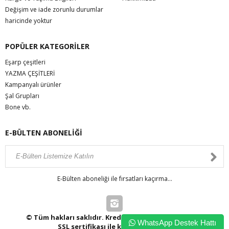
Değişim ve iade zorunlu durumlar
haricinde yoktur
POPÜLER KATEGORİLER
Eşarp çeşitleri
YAZMA ÇEŞİTLERİ
Kampanyalı ürünler
Şal Grupları
Bone vb.
E-BÜLTEN ABONELİĞİ
E-Bülten aboneliği ile fırsatları kaçırma...
© Tüm hakları saklıdır. Kredi kartı bilgileriniz 256bit
WhatsApp Destek Hattı
SSL sertifikası ile korunmaktadır.