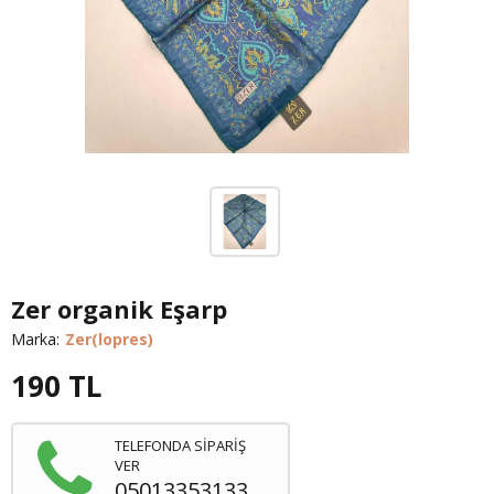
Zer organik Eşarp
Marka:
Zer(lopres)
190
TL
TELEFONDA SİPARİŞ
VER
05013353133