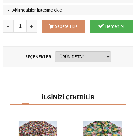
·
Aklımdakiler listesine ekle
Sepete Ekle
Hemen Al
SEÇENEKLER :
İLGİNİZİ ÇEKEBİLİR