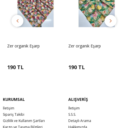
Zer organik Eşarp
Zer organik Eşarp
190 TL
190 TL
KURUMSAL
ALIŞVERİŞ
İletişim
İletişim
Sipariş Takibi
S.S.S.
Gizlilik ve Kullanım Şartları
Detaylı Arama
Kargo ve Taşıma Bilgileri
Hakkımızda