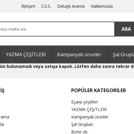
İletişim
S.S.S.
Detaylı Arama
Hakkımızda
YAZMA ÇEŞİTLERİ
Kampanyalı ürünler
Şal Grupl
 ürün bulunamadı veya satışa kapalı. Lütfen daha sonra tekrar d
İŞ
POPÜLER KATEGORİLER
Eşarp çeşitleri
YAZMA ÇEŞİTLERİ
Arama
Kampanyalı ürünler
da
Şal Grupları
Bone vb.