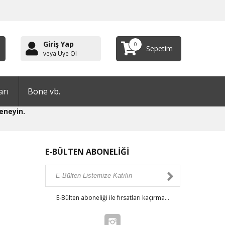
Giriş Yap
0
Sepetim
veya Üye Ol
arı
Bone vb.
eneyin.
E-BÜLTEN ABONELİĞİ
E-Bülten aboneliği ile fırsatları kaçırma...