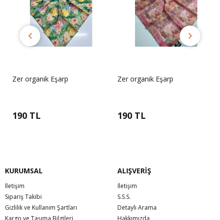
Zer organik Eşarp
Zer organik Eşarp
190 TL
190 TL
KURUMSAL
ALIŞVERİŞ
İletişim
İletişim
Sipariş Takibi
S.S.S.
Gizlilik ve Kullanım Şartları
Detaylı Arama
Kargo ve Taşıma Bilgileri
Hakkımızda