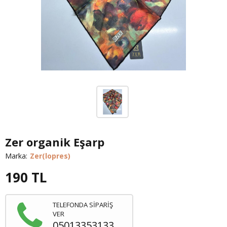
Zer organik Eşarp
Marka:
Zer(lopres)
190
TL
TELEFONDA SİPARİŞ
VER
05013353133