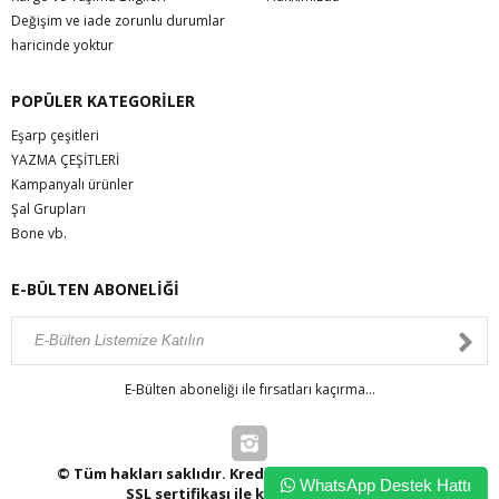
Değişim ve iade zorunlu durumlar
haricinde yoktur
POPÜLER KATEGORİLER
Eşarp çeşitleri
YAZMA ÇEŞİTLERİ
Kampanyalı ürünler
Şal Grupları
Bone vb.
E-BÜLTEN ABONELİĞİ
E-Bülten aboneliği ile fırsatları kaçırma...
© Tüm hakları saklıdır. Kredi kartı bilgileriniz 256bit
WhatsApp Destek Hattı
SSL sertifikası ile korunmaktadır.