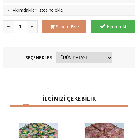
·
Aklımdakiler listesine ekle
Sepete Ekle
Hemen Al
SEÇENEKLER :
İLGİNİZİ ÇEKEBİLİR