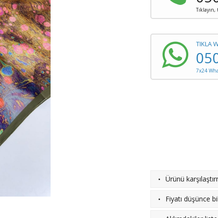
Tıklayın,
TIKLA 
05
7x24 What
·
Ürünü karşılaştı
·
Fiyatı düşünce bil