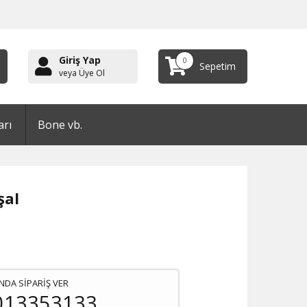
Giriş Yap
0
Sepetim
veya Üye Ol
arı
Bone vb.
şal
NDA SİPARİŞ VER
013353133