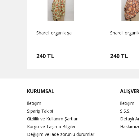
Sharell organik şal
Sharell organik
240 TL
240 TL
KURUMSAL
ALIŞVER
İletişim
İletişim
Sipariş Takibi
S.S.S.
Gizlilik ve Kullanım Şartları
Detaylı 
Kargo ve Taşıma Bilgileri
Hakkımız
Değişim ve iade zorunlu durumlar