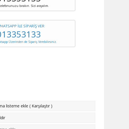
 telefonunuzu bırakın. Sizi arayalım.
WHATSAPP İLE SİPARİŞ VER
013353133
sapp Üzerinden de Sipariş Verebilirsiniz.
rma listeme ekle
(
Karşılaştır
)
dir