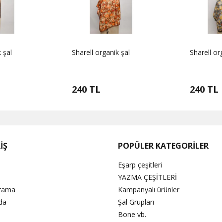
 şal
Sharell organik şal
Sharell or
240 TL
240 TL
İŞ
POPÜLER KATEGORİLER
Eşarp çeşitleri
YAZMA ÇEŞİTLERİ
Arama
Kampanyalı ürünler
da
Şal Grupları
Bone vb.