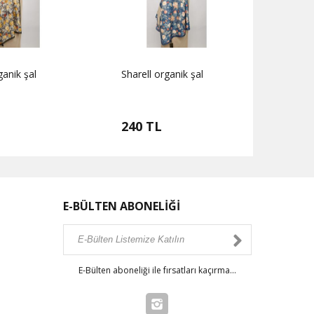
ganik şal
Sharell organik şal
Sharel
240 TL
240
E-BÜLTEN ABONELİĞİ
E-Bülten aboneliği ile fırsatları kaçırma...