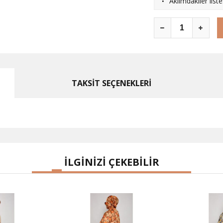
·
Aklımdakiler list
TAKSİT SEÇENEKLERİ
İLGİNİZİ ÇEKEBİLİR