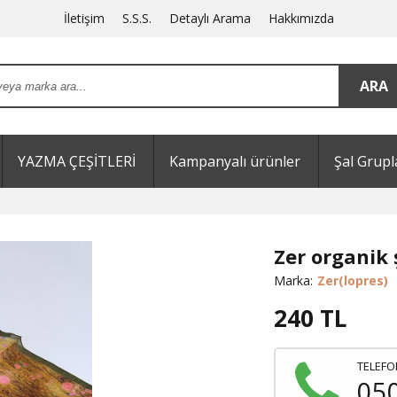
İletişim
S.S.S.
Detaylı Arama
Hakkımızda
YAZMA ÇEŞİTLERİ
Kampanyalı ürünler
Şal Grupl
Zer organik 
Marka:
Zer(lopres)
240
TL
TELEFO
05