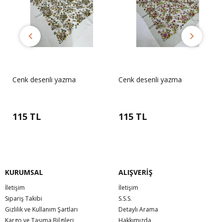
Cenk desenli yazma
Cenk desenli yazma
115 TL
115 TL
KURUMSAL
ALIŞVERİŞ
İletişim
İletişim
Sipariş Takibi
S.S.S.
Gizlilik ve Kullanım Şartları
Detaylı Arama
Kargo ve Taşıma Bilgileri
Hakkımızda