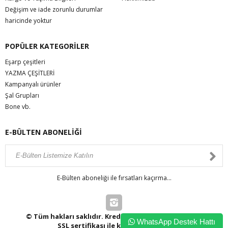
Değişim ve iade zorunlu durumlar
haricinde yoktur
POPÜLER KATEGORİLER
Eşarp çeşitleri
YAZMA ÇEŞİTLERİ
Kampanyalı ürünler
Şal Grupları
Bone vb.
E-BÜLTEN ABONELİĞİ
E-Bülten aboneliği ile fırsatları kaçırma...
© Tüm hakları saklıdır. Kredi kartı bilgileriniz 256bit
WhatsApp Destek Hattı
SSL sertifikası ile korunmaktadır.