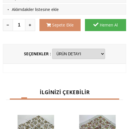
·
Aklımdakiler listesine ekle
Sepete Ekle
Hemen Al
SEÇENEKLER :
İLGİNİZİ ÇEKEBİLİR