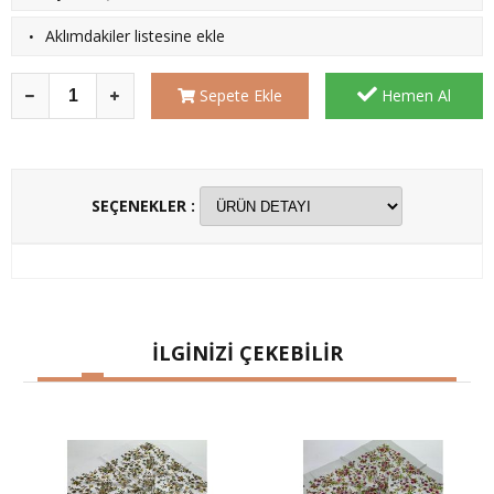
·
Aklımdakiler listesine ekle
Sepete Ekle
Hemen Al
SEÇENEKLER :
İLGİNİZİ ÇEKEBİLİR