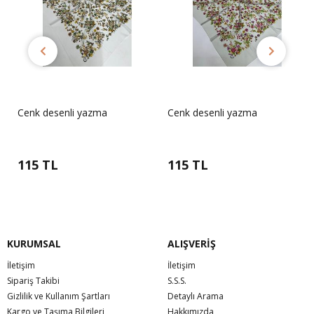
Cenk desenli yazma
Cenk desenli yazma
115 TL
115 TL
KURUMSAL
ALIŞVERİŞ
İletişim
İletişim
Sipariş Takibi
S.S.S.
Gizlilik ve Kullanım Şartları
Detaylı Arama
Kargo ve Taşıma Bilgileri
Hakkımızda