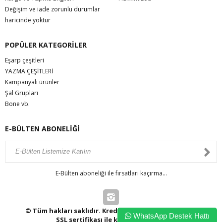
Değişim ve iade zorunlu durumlar
haricinde yoktur
POPÜLER KATEGORİLER
Eşarp çeşitleri
YAZMA ÇEŞİTLERİ
Kampanyalı ürünler
Şal Grupları
Bone vb.
E-BÜLTEN ABONELİĞİ
E-Bülten aboneliği ile fırsatları kaçırma...
© Tüm hakları saklıdır. Kredi kartı bilgileriniz 256bit
WhatsApp Destek Hattı
SSL sertifikası ile korunmaktadır.