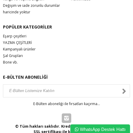
Değişim ve iade zorunlu durumlar
haricinde yoktur
POPÜLER KATEGORİLER
Eşarp çeşitleri
YAZMA ÇEŞİTLERİ
Kampanyalı ürünler
Şal Grupları
Bone vb.
E-BÜLTEN ABONELİĞİ
E-Bülten aboneliği ile fırsatları kaçırma...
© Tüm hakları saklıdır. Kredi kartı bilgileriniz 256bit
WhatsApp Destek Hattı
SSL sertifikası ile korunmaktadır.