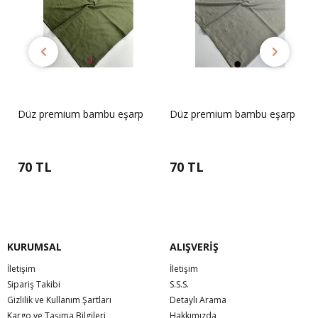
Düz premium bambu eşarp
Düz premium bambu eşarp
70 TL
70 TL
KURUMSAL
ALIŞVERİŞ
İletişim
İletişim
Sipariş Takibi
S.S.S.
Gizlilik ve Kullanım Şartları
Detaylı Arama
Kargo ve Taşıma Bilgileri
Hakkımızda