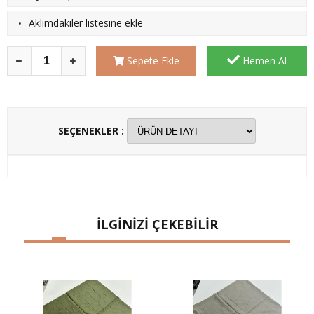
·
Aklımdakiler listesine ekle
Sepete Ekle
Hemen Al
SEÇENEKLER :
İLGİNİZİ ÇEKEBİLİR