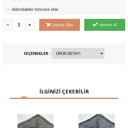
·
Aklımdakiler listesine ekle
Sepete Ekle
Hemen Al
SEÇENEKLER :
İLGİNİZİ ÇEKEBİLİR