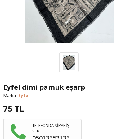
Eyfel dimi pamuk eşarp
Marka:
Eyfel
75
TL
TELEFONDA SİPARİŞ
VER
05013353133