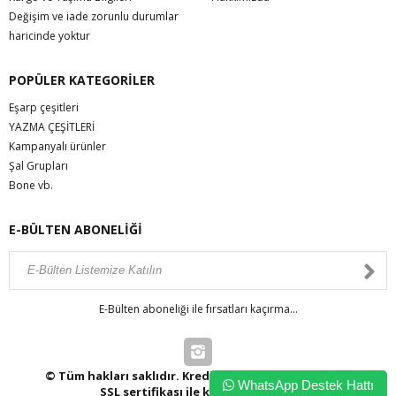
Değişim ve iade zorunlu durumlar
haricinde yoktur
POPÜLER KATEGORİLER
Eşarp çeşitleri
YAZMA ÇEŞİTLERİ
Kampanyalı ürünler
Şal Grupları
Bone vb.
E-BÜLTEN ABONELİĞİ
E-Bülten aboneliği ile fırsatları kaçırma...
© Tüm hakları saklıdır. Kredi kartı bilgileriniz 256bit
WhatsApp Destek Hattı
SSL sertifikası ile korunmaktadır.