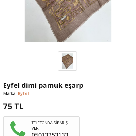
Eyfel dimi pamuk eşarp
Marka:
Eyfel
75
TL
TELEFONDA SİPARİŞ
VER
05013353133