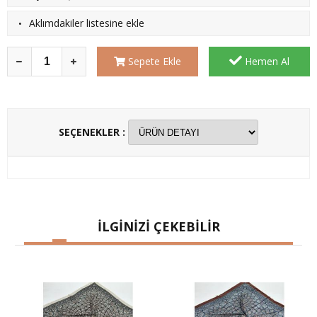
·
Aklımdakiler listesine ekle
Sepete Ekle
Hemen Al
SEÇENEKLER :
İLGİNİZİ ÇEKEBİLİR