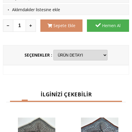
·
Aklımdakiler listesine ekle
Sepete Ekle
Hemen Al
SEÇENEKLER :
İLGİNİZİ ÇEKEBİLİR