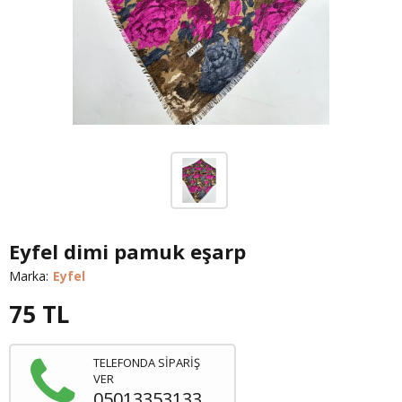
Eyfel dimi pamuk eşarp
Marka:
Eyfel
75
TL
TELEFONDA SİPARİŞ
VER
05013353133