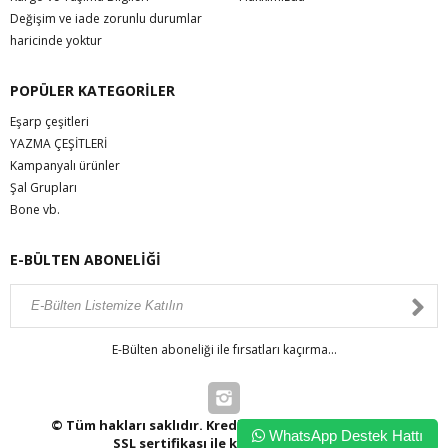
Değişim ve iade zorunlu durumlar
haricinde yoktur
POPÜLER KATEGORİLER
Eşarp çeşitleri
YAZMA ÇEŞİTLERİ
Kampanyalı ürünler
Şal Grupları
Bone vb.
E-BÜLTEN ABONELİĞİ
E-Bülten aboneliği ile fırsatları kaçırma...
© Tüm hakları saklıdır. Kredi kartı bilgileriniz 256bit
WhatsApp Destek Hattı
SSL sertifikası ile korunmaktadır.