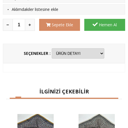
·
Aklımdakiler listesine ekle
Sepete Ekle
Hemen Al
SEÇENEKLER :
İLGİNİZİ ÇEKEBİLİR