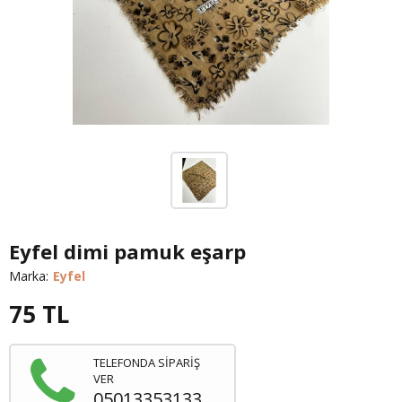
Eyfel dimi pamuk eşarp
Marka:
Eyfel
75
TL
TELEFONDA SİPARİŞ
VER
05013353133