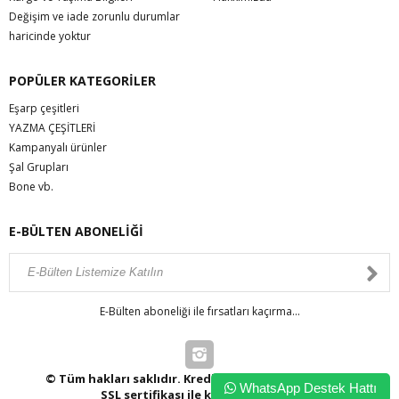
Değişim ve iade zorunlu durumlar
haricinde yoktur
POPÜLER KATEGORİLER
Eşarp çeşitleri
YAZMA ÇEŞİTLERİ
Kampanyalı ürünler
Şal Grupları
Bone vb.
E-BÜLTEN ABONELİĞİ
E-Bülten aboneliği ile fırsatları kaçırma...
© Tüm hakları saklıdır. Kredi kartı bilgileriniz 256bit
WhatsApp Destek Hattı
SSL sertifikası ile korunmaktadır.