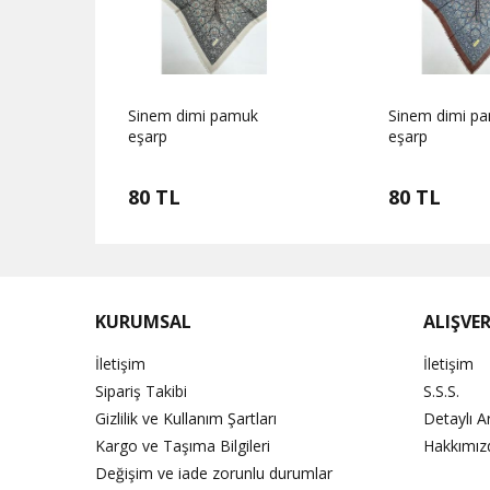
Sinem dimi pamuk
Sinem dimi p
eşarp
eşarp
80 TL
80 TL
KURUMSAL
ALIŞVER
İletişim
İletişim
Sipariş Takibi
S.S.S.
Gizlilik ve Kullanım Şartları
Detaylı 
Kargo ve Taşıma Bilgileri
Hakkımız
Değişim ve iade zorunlu durumlar