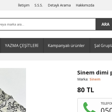
İletişim
S.S.S.
Detaylı Arama
Hakkımızda
YAZMA ÇEŞİTLERİ
Kampanyalı ürünler
Şal Grupl
Sinem dimi 
Marka:
Sinem
80
TL
TELEFO
05