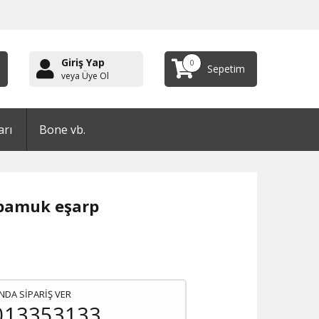
Giriş Yap
0
Sepetim
veya Üye Ol
arı
Bone vb.
pamuk eşarp
NDA SİPARİŞ VER
013353133