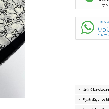
Tıklayın,
TIKLA 
05
7x24 What
·
Ürünü karşılaştı
·
Fiyatı düşünce bil