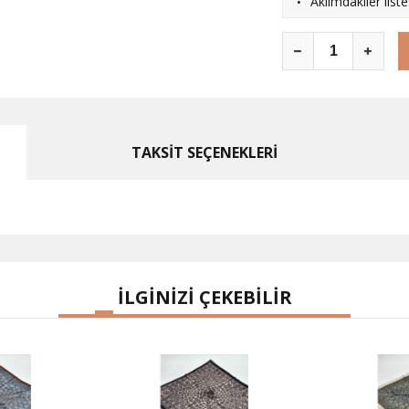
·
Aklımdakiler list
TAKSİT SEÇENEKLERİ
İLGİNİZİ ÇEKEBİLİR