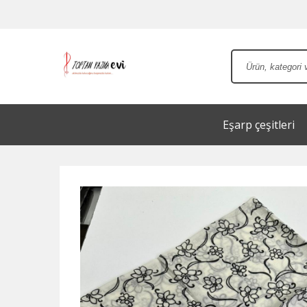
Eşarp çeşitleri