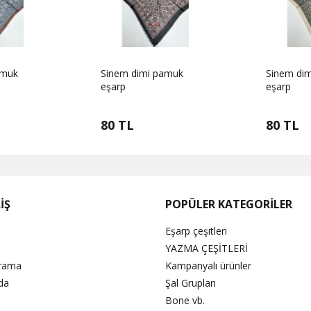
amuk
Sinem dimi pamuk
Sinem di
eşarp
eşarp
80 TL
80 TL
İŞ
POPÜLER KATEGORİLER
Eşarp çeşitleri
YAZMA ÇEŞİTLERİ
Arama
Kampanyalı ürünler
da
Şal Grupları
Bone vb.