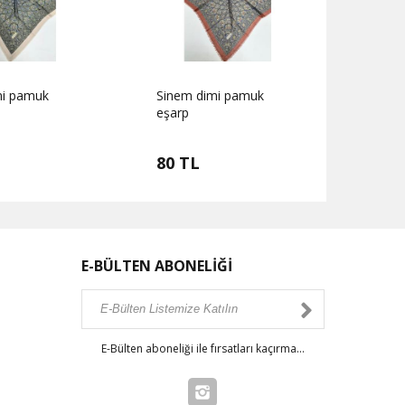
mi pamuk
Sinem dimi pamuk
Sine
eşarp
eşarp
80 TL
80 
E-BÜLTEN ABONELİĞİ
E-Bülten aboneliği ile fırsatları kaçırma...