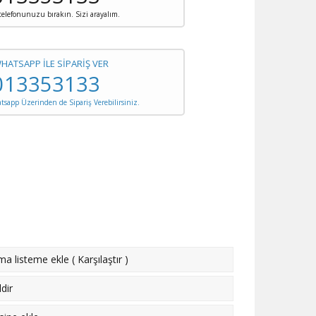
 telefonunuzu bırakın. Sizi arayalım.
WHATSAPP İLE SİPARİŞ VER
013353133
sapp Üzerinden de Sipariş Verebilirsiniz.
rma listeme ekle
(
Karşılaştır
)
dir