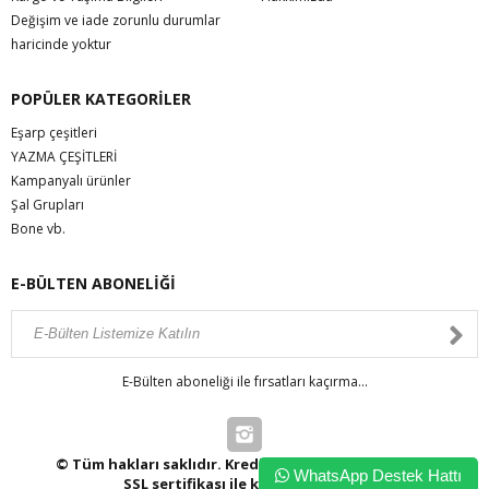
Değişim ve iade zorunlu durumlar
haricinde yoktur
POPÜLER KATEGORİLER
Eşarp çeşitleri
YAZMA ÇEŞİTLERİ
Kampanyalı ürünler
Şal Grupları
Bone vb.
E-BÜLTEN ABONELİĞİ
E-Bülten aboneliği ile fırsatları kaçırma...
© Tüm hakları saklıdır. Kredi kartı bilgileriniz 256bit
WhatsApp Destek Hattı
SSL sertifikası ile korunmaktadır.