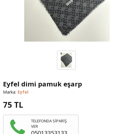
Eyfel dimi pamuk eşarp
Marka:
Eyfel
75
TL
TELEFONDA SİPARİŞ
VER
05013353133