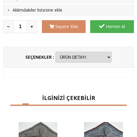
·
Aklımdakiler listesine ekle
Sepete Ekle
Hemen Al
SEÇENEKLER :
İLGİNİZİ ÇEKEBİLİR